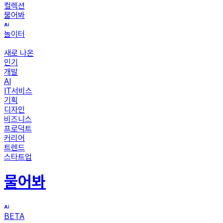
컬렉션
물어봐
놀이터
새로 나온
인기
개발
AI
IT서비스
기획
디자인
비즈니스
프로덕트
커리어
트렌드
스타트업
물어봐
BETA