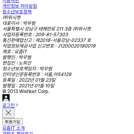
이용약관
개인정보 처리방침
청소년보호정책
㈜위시켓
대표이사 : 박우범
서울특별시 강남구 테헤란로 211 3층 ㈜위시켓
사업자등록번호 : 209-81-57303
통신판매업신고 : 제2018-서울강남-02337 호
직업정보제공사업 신고번호 : J1200020180019
제호 : 요즘IT
발행인 : 박우범
편집인 : 노희선
청소년보호책임자 : 박우범
인터넷신문등록번호 : 서울,아54129
등록일 : 2022년 01월 23일
발행일 : 2021년 01월 10일
© 2013 Wishket Corp.
로그인
회원가입
요즘IT 소개
콘텐츠 제안하기