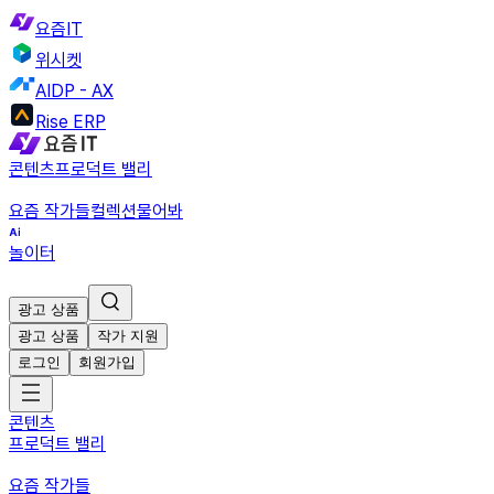
요즘IT
위시켓
AIDP - AX
Rise ERP
콘텐츠
프로덕트 밸리
요즘 작가들
컬렉션
물어봐
놀이터
광고 상품
광고 상품
작가 지원
로그인
회원가입
콘텐츠
프로덕트 밸리
요즘 작가들