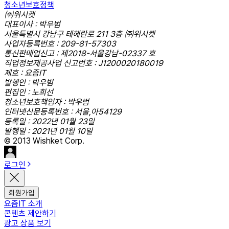
청소년보호정책
㈜위시켓
대표이사 : 박우범
서울특별시 강남구 테헤란로 211 3층 ㈜위시켓
사업자등록번호 : 209-81-57303
통신판매업신고 : 제2018-서울강남-02337 호
직업정보제공사업 신고번호 : J1200020180019
제호 : 요즘IT
발행인 : 박우범
편집인 : 노희선
청소년보호책임자 : 박우범
인터넷신문등록번호 : 서울,아54129
등록일 : 2022년 01월 23일
발행일 : 2021년 01월 10일
© 2013 Wishket Corp.
로그인
회원가입
요즘IT 소개
콘텐츠 제안하기
광고 상품 보기