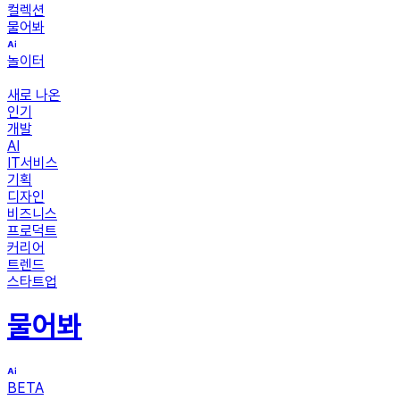
컬렉션
물어봐
놀이터
새로 나온
인기
개발
AI
IT서비스
기획
디자인
비즈니스
프로덕트
커리어
트렌드
스타트업
물어봐
BETA