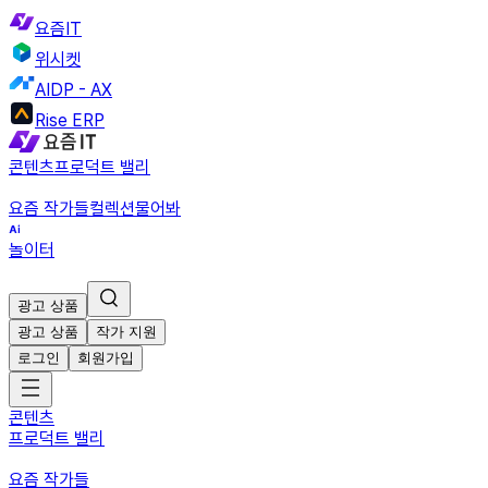
요즘IT
위시켓
AIDP - AX
Rise ERP
콘텐츠
프로덕트 밸리
요즘 작가들
컬렉션
물어봐
놀이터
광고 상품
광고 상품
작가 지원
로그인
회원가입
콘텐츠
프로덕트 밸리
요즘 작가들