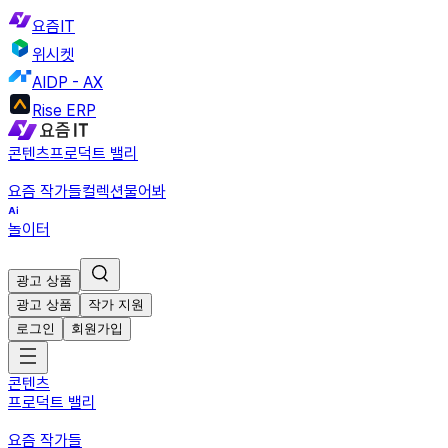
요즘IT
위시켓
AIDP - AX
Rise ERP
콘텐츠
프로덕트 밸리
요즘 작가들
컬렉션
물어봐
놀이터
광고 상품
광고 상품
작가 지원
로그인
회원가입
콘텐츠
프로덕트 밸리
요즘 작가들