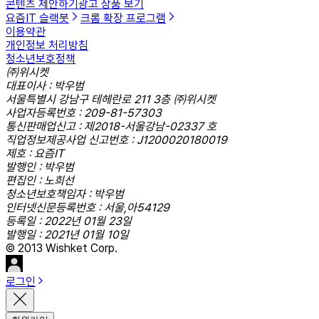
콘텐츠 제안하기
광고 상품 보기
요즘IT 슬랙봇
크롬 확장 프로그램
이용약관
개인정보 처리방침
청소년보호정책
㈜위시켓
대표이사 : 박우범
서울특별시 강남구 테헤란로 211 3층 ㈜위시켓
사업자등록번호 : 209-81-57303
통신판매업신고 : 제2018-서울강남-02337 호
직업정보제공사업 신고번호 : J1200020180019
제호 : 요즘IT
발행인 : 박우범
편집인 : 노희선
청소년보호책임자 : 박우범
인터넷신문등록번호 : 서울,아54129
등록일 : 2022년 01월 23일
발행일 : 2021년 01월 10일
© 2013 Wishket Corp.
로그인