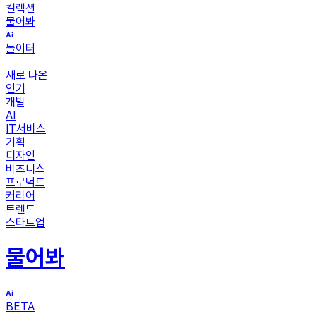
컬렉션
물어봐
놀이터
새로 나온
인기
개발
AI
IT서비스
기획
디자인
비즈니스
프로덕트
커리어
트렌드
스타트업
물어봐
BETA