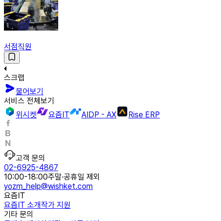
서점직원
스크랩
물어보기
서비스 전체보기
위시켓
요즘IT
AIDP - AX
Rise ERP
고객 문의
02-6925-4867
10:00-18:00
주말·공휴일 제외
yozm_help@wishket.com
요즘IT
요즘IT 소개
작가 지원
기타 문의