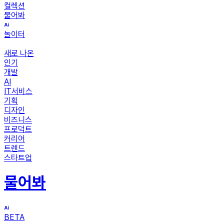
컬렉션
물어봐
놀이터
새로 나온
인기
개발
AI
IT서비스
기획
디자인
비즈니스
프로덕트
커리어
트렌드
스타트업
물어봐
BETA