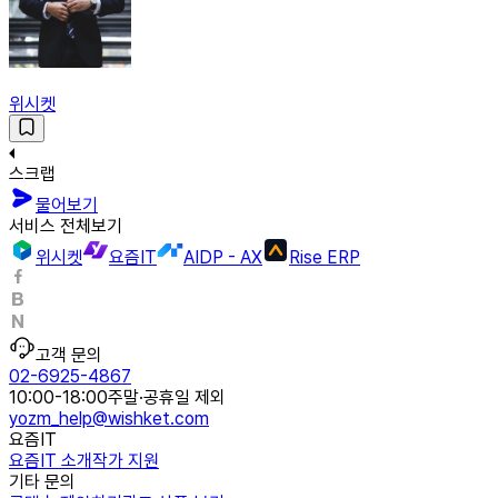
위시켓
스크랩
물어보기
서비스 전체보기
위시켓
요즘IT
AIDP - AX
Rise ERP
고객 문의
02-6925-4867
10:00-18:00
주말·공휴일 제외
yozm_help@wishket.com
요즘IT
요즘IT 소개
작가 지원
기타 문의