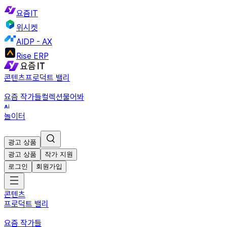
요즘IT
위시켓
AIDP - AX
Rise ERP
콘텐츠
프로덕트 밸리
요즘 작가들
컬렉션
물어봐
놀이터
광고 상품
광고 상품
작가 지원
로그인
회원가입
콘텐츠
프로덕트 밸리
요즘 작가들