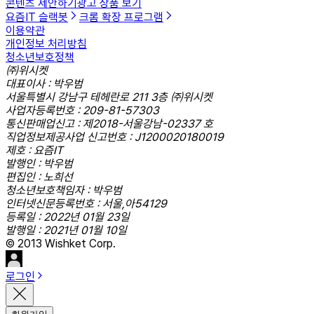
콘텐츠 제안하기
광고 상품 보기
요즘IT 슬랙봇
크롬 확장 프로그램
이용약관
개인정보 처리방침
청소년보호정책
㈜위시켓
대표이사 : 박우범
서울특별시 강남구 테헤란로 211 3층 ㈜위시켓
사업자등록번호 : 209-81-57303
통신판매업신고 : 제2018-서울강남-02337 호
직업정보제공사업 신고번호 : J1200020180019
제호 : 요즘IT
발행인 : 박우범
편집인 : 노희선
청소년보호책임자 : 박우범
인터넷신문등록번호 : 서울,아54129
등록일 : 2022년 01월 23일
발행일 : 2021년 01월 10일
© 2013 Wishket Corp.
로그인