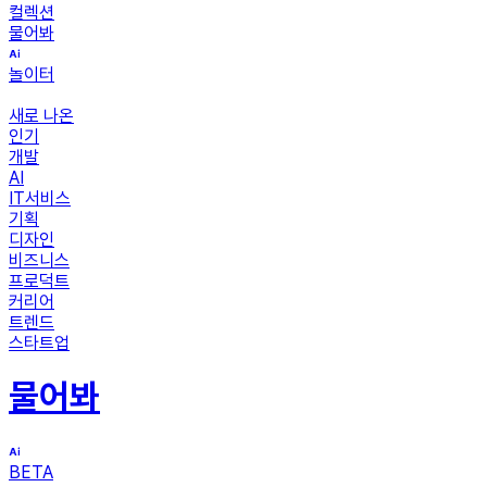
컬렉션
물어봐
놀이터
새로 나온
인기
개발
AI
IT서비스
기획
디자인
비즈니스
프로덕트
커리어
트렌드
스타트업
물어봐
BETA