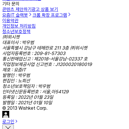
기타 문의
콘텐츠 제안하기
광고 상품 보기
요즘IT 슬랙봇
크롬 확장 프로그램
이용약관
개인정보 처리방침
청소년보호정책
㈜위시켓
대표이사 : 박우범
서울특별시 강남구 테헤란로 211 3층 ㈜위시켓
사업자등록번호 : 209-81-57303
통신판매업신고 : 제2018-서울강남-02337 호
직업정보제공사업 신고번호 : J1200020180019
제호 : 요즘IT
발행인 : 박우범
편집인 : 노희선
청소년보호책임자 : 박우범
인터넷신문등록번호 : 서울,아54129
등록일 : 2022년 01월 23일
발행일 : 2021년 01월 10일
© 2013 Wishket Corp.
로그인