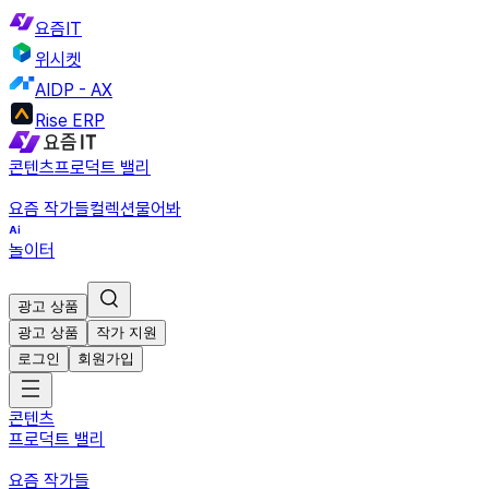
요즘IT
위시켓
AIDP - AX
Rise ERP
콘텐츠
프로덕트 밸리
요즘 작가들
컬렉션
물어봐
놀이터
광고 상품
광고 상품
작가 지원
로그인
회원가입
콘텐츠
프로덕트 밸리
요즘 작가들