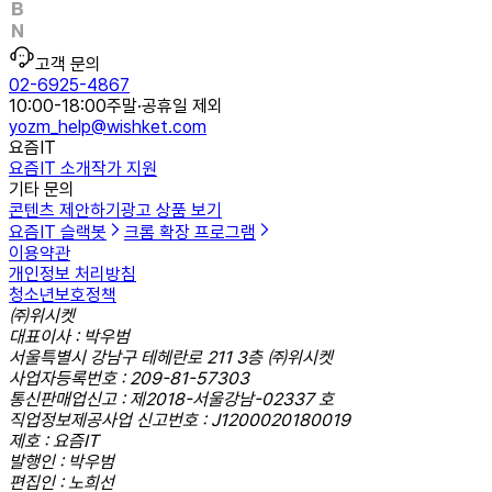
고객 문의
02-6925-4867
10:00-18:00
주말·공휴일 제외
yozm_help@wishket.com
요즘IT
요즘IT 소개
작가 지원
기타 문의
콘텐츠 제안하기
광고 상품 보기
요즘IT 슬랙봇
크롬 확장 프로그램
이용약관
개인정보 처리방침
청소년보호정책
㈜위시켓
대표이사 : 박우범
서울특별시 강남구 테헤란로 211 3층 ㈜위시켓
사업자등록번호 : 209-81-57303
통신판매업신고 : 제2018-서울강남-02337 호
직업정보제공사업 신고번호 : J1200020180019
제호 : 요즘IT
발행인 : 박우범
편집인 : 노희선