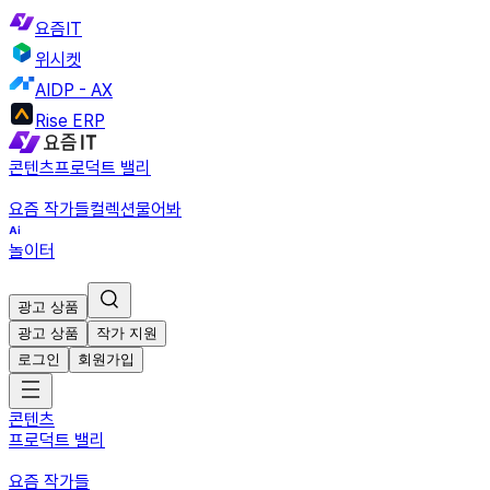
요즘IT
위시켓
AIDP - AX
Rise ERP
콘텐츠
프로덕트 밸리
요즘 작가들
컬렉션
물어봐
놀이터
광고 상품
광고 상품
작가 지원
로그인
회원가입
콘텐츠
프로덕트 밸리
요즘 작가들