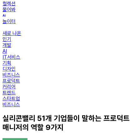
컬렉션
물어봐
놀이터
새로 나온
인기
개발
AI
IT서비스
기획
디자인
비즈니스
프로덕트
커리어
트렌드
스타트업
비즈니스
실리콘밸리 51개 기업들이 말하는 프로덕트
매니저의 역할 9가지