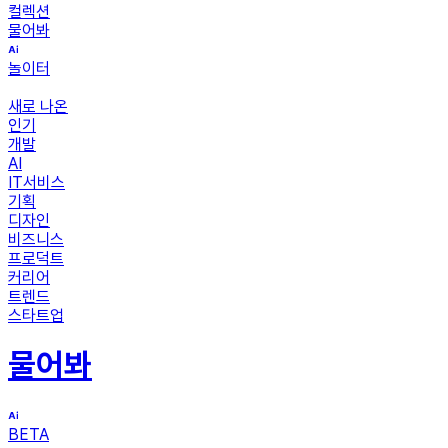
컬렉션
물어봐
놀이터
새로 나온
인기
개발
AI
IT서비스
기획
디자인
비즈니스
프로덕트
커리어
트렌드
스타트업
물어봐
BETA