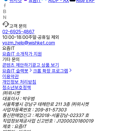
위시켓
요즘IT
AIDP - AX
Rise ERP
고객 문의
02-6925-4867
10:00-18:00
주말·공휴일 제외
yozm_help@wishket.com
요즘IT
요즘IT 소개
작가 지원
기타 문의
콘텐츠 제안하기
광고 상품 보기
요즘IT 슬랙봇
크롬 확장 프로그램
이용약관
개인정보 처리방침
청소년보호정책
㈜위시켓
대표이사 : 박우범
서울특별시 강남구 테헤란로 211 3층 ㈜위시켓
사업자등록번호 : 209-81-57303
통신판매업신고 : 제2018-서울강남-02337 호
직업정보제공사업 신고번호 : J1200020180019
제호 : 요즘IT