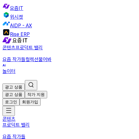
요즘IT
위시켓
AIDP - AX
Rise ERP
콘텐츠
프로덕트 밸리
요즘 작가들
컬렉션
물어봐
놀이터
광고 상품
광고 상품
작가 지원
로그인
회원가입
콘텐츠
프로덕트 밸리
요즘 작가들