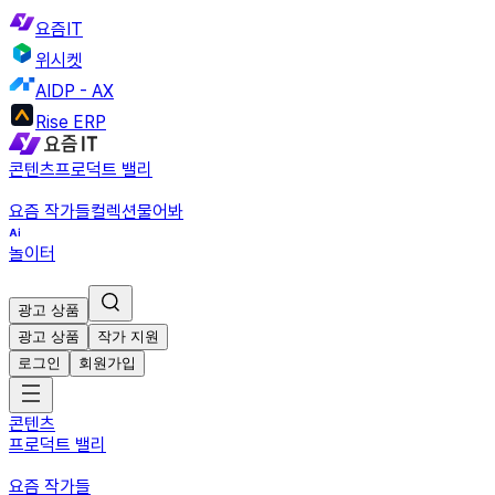
요즘IT
위시켓
AIDP - AX
Rise ERP
콘텐츠
프로덕트 밸리
요즘 작가들
컬렉션
물어봐
놀이터
광고 상품
광고 상품
작가 지원
로그인
회원가입
콘텐츠
프로덕트 밸리
요즘 작가들