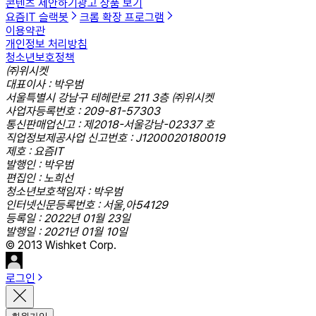
콘텐츠 제안하기
광고 상품 보기
요즘IT 슬랙봇
크롬 확장 프로그램
이용약관
개인정보 처리방침
청소년보호정책
㈜위시켓
대표이사 : 박우범
서울특별시 강남구 테헤란로 211 3층 ㈜위시켓
사업자등록번호 : 209-81-57303
통신판매업신고 : 제2018-서울강남-02337 호
직업정보제공사업 신고번호 : J1200020180019
제호 : 요즘IT
발행인 : 박우범
편집인 : 노희선
청소년보호책임자 : 박우범
인터넷신문등록번호 : 서울,아54129
등록일 : 2022년 01월 23일
발행일 : 2021년 01월 10일
© 2013 Wishket Corp.
로그인