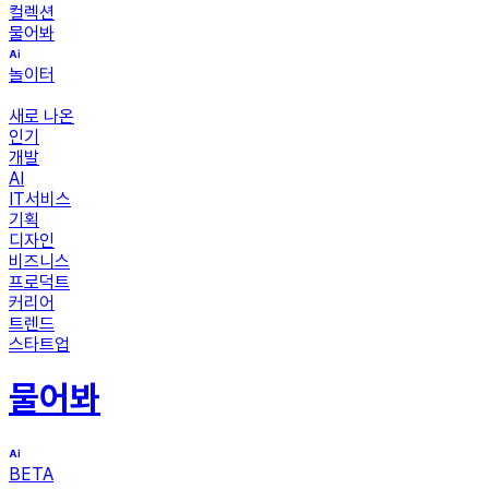
컬렉션
물어봐
놀이터
새로 나온
인기
개발
AI
IT서비스
기획
디자인
비즈니스
프로덕트
커리어
트렌드
스타트업
물어봐
BETA