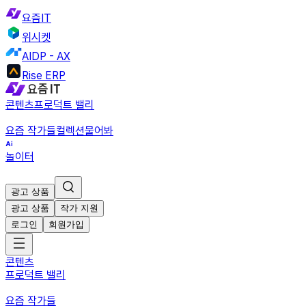
요즘IT
위시켓
AIDP - AX
Rise ERP
콘텐츠
프로덕트 밸리
요즘 작가들
컬렉션
물어봐
놀이터
광고 상품
광고 상품
작가 지원
로그인
회원가입
콘텐츠
프로덕트 밸리
요즘 작가들