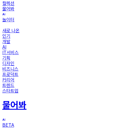
컬렉션
물어봐
놀이터
새로 나온
인기
개발
AI
IT서비스
기획
디자인
비즈니스
프로덕트
커리어
트렌드
스타트업
물어봐
BETA