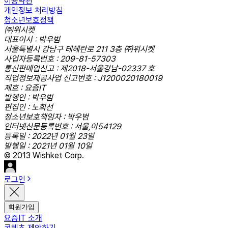
이용약관
개인정보 처리방침
청소년보호정책
㈜위시켓
대표이사 : 박우범
서울특별시 강남구 테헤란로 211 3층 ㈜위시켓
사업자등록번호 : 209-81-57303
통신판매업신고 : 제2018-서울강남-02337 호
직업정보제공사업 신고번호 : J1200020180019
제호 : 요즘IT
발행인 : 박우범
편집인 : 노희선
청소년보호책임자 : 박우범
인터넷신문등록번호 : 서울,아54129
등록일 : 2022년 01월 23일
발행일 : 2021년 01월 10일
© 2013 Wishket Corp.
로그인
회원가입
요즘IT 소개
콘텐츠 제안하기