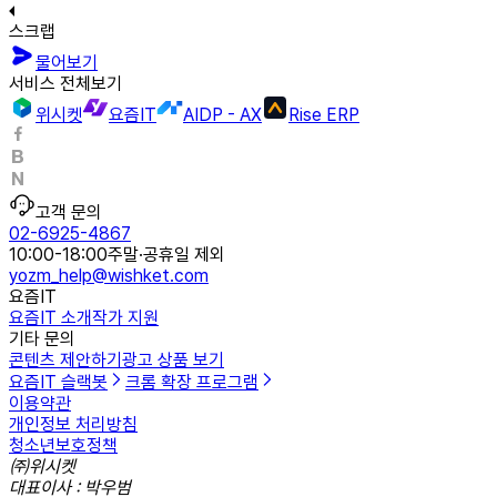
스크랩
물어보기
서비스 전체보기
위시켓
요즘IT
AIDP - AX
Rise ERP
고객 문의
02-6925-4867
10:00-18:00
주말·공휴일 제외
yozm_help@wishket.com
요즘IT
요즘IT 소개
작가 지원
기타 문의
콘텐츠 제안하기
광고 상품 보기
요즘IT 슬랙봇
크롬 확장 프로그램
이용약관
개인정보 처리방침
청소년보호정책
㈜위시켓
대표이사 : 박우범