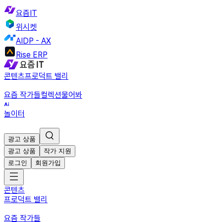
요즘IT
위시켓
AIDP - AX
Rise ERP
콘텐츠
프로덕트 밸리
요즘 작가들
컬렉션
물어봐
놀이터
광고 상품
광고 상품
작가 지원
로그인
회원가입
콘텐츠
프로덕트 밸리
요즘 작가들