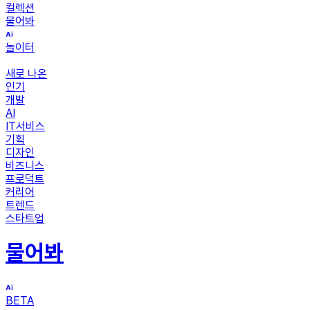
컬렉션
물어봐
놀이터
새로 나온
인기
개발
AI
IT서비스
기획
디자인
비즈니스
프로덕트
커리어
트렌드
스타트업
물어봐
BETA