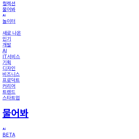
컬렉션
물어봐
놀이터
새로 나온
인기
개발
AI
IT서비스
기획
디자인
비즈니스
프로덕트
커리어
트렌드
스타트업
물어봐
BETA