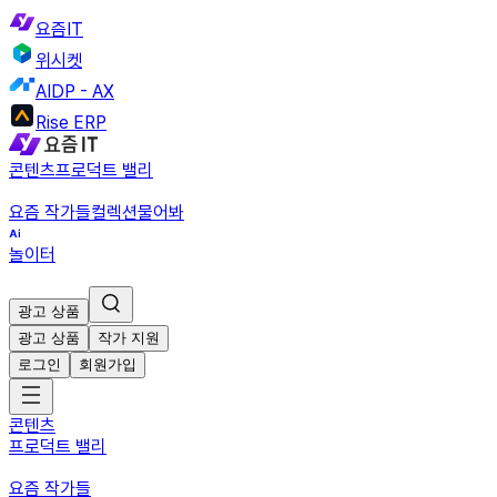
요즘IT
위시켓
AIDP - AX
Rise ERP
콘텐츠
프로덕트 밸리
요즘 작가들
컬렉션
물어봐
놀이터
광고 상품
광고 상품
작가 지원
로그인
회원가입
콘텐츠
프로덕트 밸리
요즘 작가들