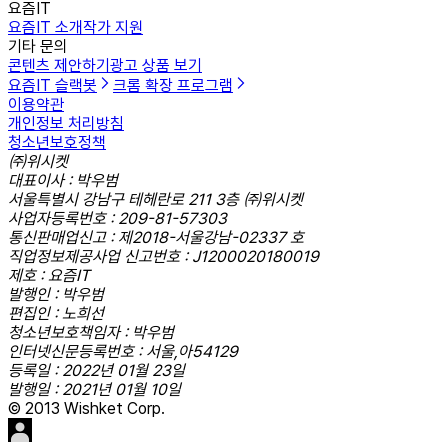
요즘IT
요즘IT 소개
작가 지원
기타 문의
콘텐츠 제안하기
광고 상품 보기
요즘IT 슬랙봇
크롬 확장 프로그램
이용약관
개인정보 처리방침
청소년보호정책
㈜위시켓
대표이사 : 박우범
서울특별시 강남구 테헤란로 211 3층 ㈜위시켓
사업자등록번호 : 209-81-57303
통신판매업신고 : 제2018-서울강남-02337 호
직업정보제공사업 신고번호 : J1200020180019
제호 : 요즘IT
발행인 : 박우범
편집인 : 노희선
청소년보호책임자 : 박우범
인터넷신문등록번호 : 서울,아54129
등록일 : 2022년 01월 23일
발행일 : 2021년 01월 10일
© 2013 Wishket Corp.