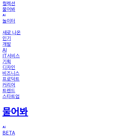
컬렉션
물어봐
놀이터
새로 나온
인기
개발
AI
IT서비스
기획
디자인
비즈니스
프로덕트
커리어
트렌드
스타트업
물어봐
BETA