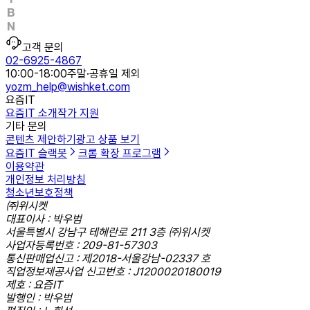
고객 문의
02-6925-4867
10:00-18:00
주말·공휴일 제외
yozm_help@wishket.com
요즘IT
요즘IT 소개
작가 지원
기타 문의
콘텐츠 제안하기
광고 상품 보기
요즘IT 슬랙봇
크롬 확장 프로그램
이용약관
개인정보 처리방침
청소년보호정책
㈜위시켓
대표이사 : 박우범
서울특별시 강남구 테헤란로 211 3층 ㈜위시켓
사업자등록번호 : 209-81-57303
통신판매업신고 : 제2018-서울강남-02337 호
직업정보제공사업 신고번호 : J1200020180019
제호 : 요즘IT
발행인 : 박우범