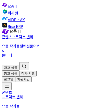
요즘IT
위시켓
AIDP - AX
Rise ERP
콘텐츠
프로덕트 밸리
요즘 작가들
컬렉션
물어봐
놀이터
광고 상품
광고 상품
작가 지원
로그인
회원가입
콘텐츠
프로덕트 밸리
요즘 작가들