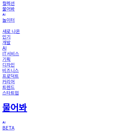
컬렉션
물어봐
놀이터
새로 나온
인기
개발
AI
IT서비스
기획
디자인
비즈니스
프로덕트
커리어
트렌드
스타트업
물어봐
BETA