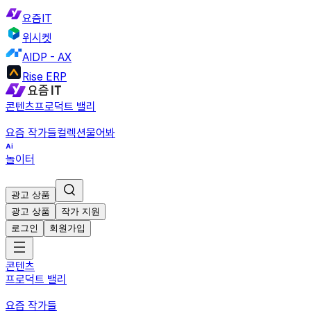
요즘IT
위시켓
AIDP - AX
Rise ERP
콘텐츠
프로덕트 밸리
요즘 작가들
컬렉션
물어봐
놀이터
광고 상품
광고 상품
작가 지원
로그인
회원가입
콘텐츠
프로덕트 밸리
요즘 작가들