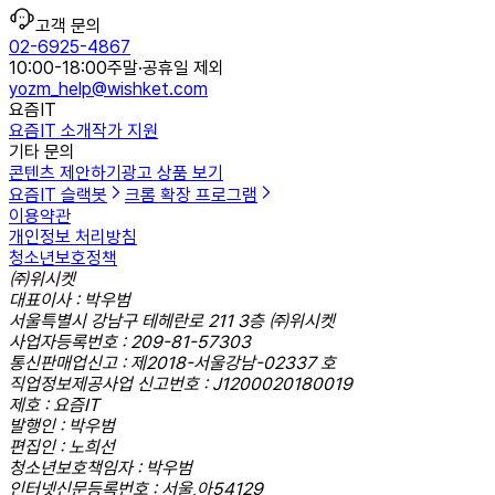
고객 문의
02-6925-4867
10:00-18:00
주말·공휴일 제외
yozm_help@wishket.com
요즘IT
요즘IT 소개
작가 지원
기타 문의
콘텐츠 제안하기
광고 상품 보기
요즘IT 슬랙봇
크롬 확장 프로그램
이용약관
개인정보 처리방침
청소년보호정책
㈜위시켓
대표이사 : 박우범
서울특별시 강남구 테헤란로 211 3층 ㈜위시켓
사업자등록번호 : 209-81-57303
통신판매업신고 : 제2018-서울강남-02337 호
직업정보제공사업 신고번호 : J1200020180019
제호 : 요즘IT
발행인 : 박우범
편집인 : 노희선
청소년보호책임자 : 박우범
인터넷신문등록번호 : 서울,아54129