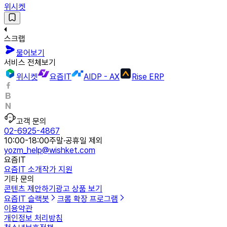
위시켓
스크랩
물어보기
서비스 전체보기
위시켓
요즘IT
AIDP - AX
Rise ERP
고객 문의
02-6925-4867
10:00-18:00
주말·공휴일 제외
yozm_help@wishket.com
요즘IT
요즘IT 소개
작가 지원
기타 문의
콘텐츠 제안하기
광고 상품 보기
요즘IT 슬랙봇
크롬 확장 프로그램
이용약관
개인정보 처리방침