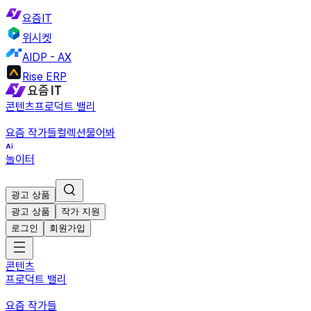
요즘IT
위시켓
AIDP - AX
Rise ERP
콘텐츠
프로덕트 밸리
요즘 작가들
컬렉션
물어봐
놀이터
광고 상품
광고 상품
작가 지원
로그인
회원가입
콘텐츠
프로덕트 밸리
요즘 작가들