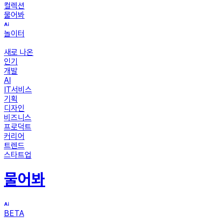
컬렉션
물어봐
놀이터
새로 나온
인기
개발
AI
IT서비스
기획
디자인
비즈니스
프로덕트
커리어
트렌드
스타트업
물어봐
BETA