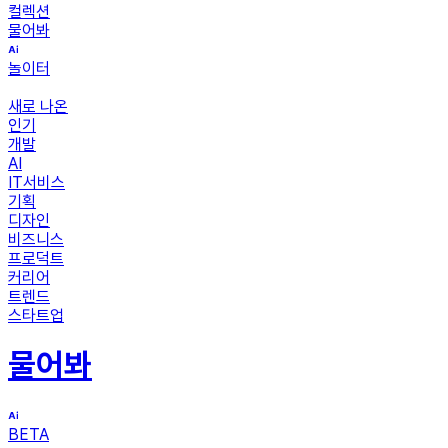
컬렉션
물어봐
놀이터
새로 나온
인기
개발
AI
IT서비스
기획
디자인
비즈니스
프로덕트
커리어
트렌드
스타트업
물어봐
BETA