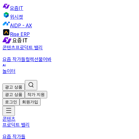
요즘IT
위시켓
AIDP - AX
Rise ERP
콘텐츠
프로덕트 밸리
요즘 작가들
컬렉션
물어봐
놀이터
광고 상품
광고 상품
작가 지원
로그인
회원가입
콘텐츠
프로덕트 밸리
요즘 작가들