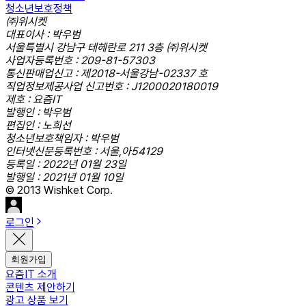
청소년보호정책
㈜위시켓
대표이사 : 박우범
서울특별시 강남구 테헤란로 211 3층 ㈜위시켓
사업자등록번호 : 209-81-57303
통신판매업신고 : 제2018-서울강남-02337 호
직업정보제공사업 신고번호 : J1200020180019
제호 : 요즘IT
발행인 : 박우범
편집인 : 노희선
청소년보호책임자 : 박우범
인터넷신문등록번호 : 서울,아54129
등록일 : 2022년 01월 23일
발행일 : 2021년 01월 10일
© 2013 Wishket Corp.
로그인
회원가입
요즘IT 소개
콘텐츠 제안하기
광고 상품 보기