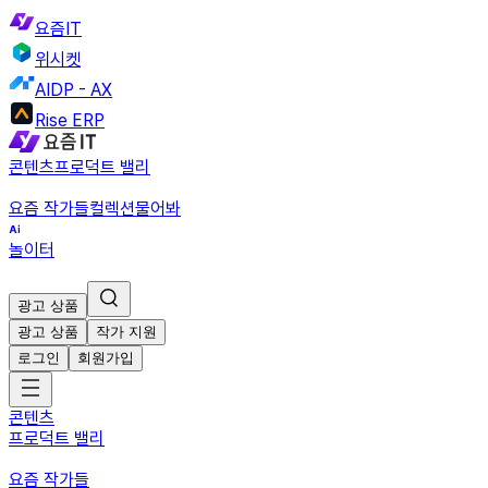
요즘IT
위시켓
AIDP - AX
Rise ERP
콘텐츠
프로덕트 밸리
요즘 작가들
컬렉션
물어봐
놀이터
광고 상품
광고 상품
작가 지원
로그인
회원가입
콘텐츠
프로덕트 밸리
요즘 작가들