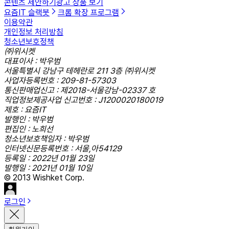
콘텐츠 제안하기
광고 상품 보기
요즘IT 슬랙봇
크롬 확장 프로그램
이용약관
개인정보 처리방침
청소년보호정책
㈜위시켓
대표이사 : 박우범
서울특별시 강남구 테헤란로 211 3층 ㈜위시켓
사업자등록번호 : 209-81-57303
통신판매업신고 : 제2018-서울강남-02337 호
직업정보제공사업 신고번호 : J1200020180019
제호 : 요즘IT
발행인 : 박우범
편집인 : 노희선
청소년보호책임자 : 박우범
인터넷신문등록번호 : 서울,아54129
등록일 : 2022년 01월 23일
발행일 : 2021년 01월 10일
© 2013 Wishket Corp.
로그인