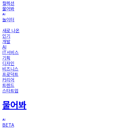
컬렉션
물어봐
놀이터
새로 나온
인기
개발
AI
IT서비스
기획
디자인
비즈니스
프로덕트
커리어
트렌드
스타트업
물어봐
BETA