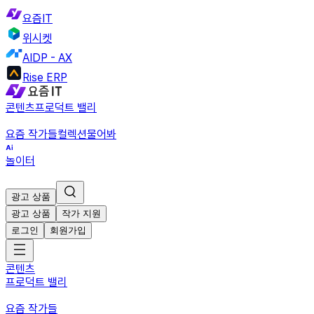
요즘IT
위시켓
AIDP - AX
Rise ERP
콘텐츠
프로덕트 밸리
요즘 작가들
컬렉션
물어봐
놀이터
광고 상품
광고 상품
작가 지원
로그인
회원가입
콘텐츠
프로덕트 밸리
요즘 작가들