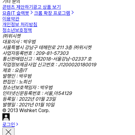
기타 문의
콘텐츠 제안하기
광고 상품 보기
요즘IT 슬랙봇
크롬 확장 프로그램
이용약관
개인정보 처리방침
청소년보호정책
㈜위시켓
대표이사 : 박우범
서울특별시 강남구 테헤란로 211 3층 ㈜위시켓
사업자등록번호 : 209-81-57303
통신판매업신고 : 제2018-서울강남-02337 호
직업정보제공사업 신고번호 : J1200020180019
제호 : 요즘IT
발행인 : 박우범
편집인 : 노희선
청소년보호책임자 : 박우범
인터넷신문등록번호 : 서울,아54129
등록일 : 2022년 01월 23일
발행일 : 2021년 01월 10일
© 2013 Wishket Corp.
로그인