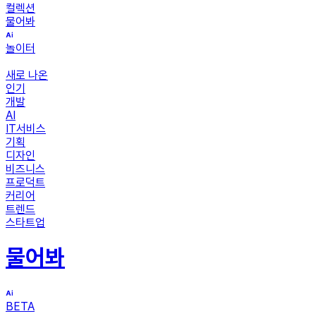
컬렉션
물어봐
놀이터
새로 나온
인기
개발
AI
IT서비스
기획
디자인
비즈니스
프로덕트
커리어
트렌드
스타트업
물어봐
BETA