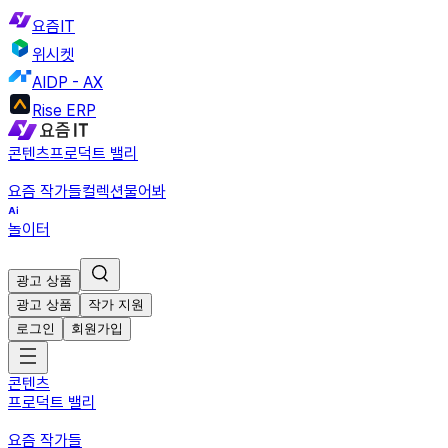
요즘IT
위시켓
AIDP - AX
Rise ERP
콘텐츠
프로덕트 밸리
요즘 작가들
컬렉션
물어봐
놀이터
광고 상품
광고 상품
작가 지원
로그인
회원가입
콘텐츠
프로덕트 밸리
요즘 작가들