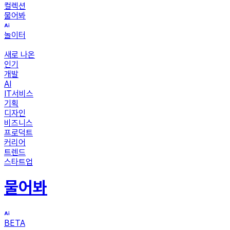
컬렉션
물어봐
놀이터
새로 나온
인기
개발
AI
IT서비스
기획
디자인
비즈니스
프로덕트
커리어
트렌드
스타트업
물어봐
BETA