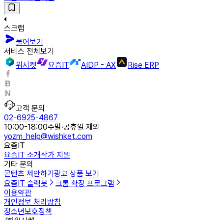
스크랩
물어보기
서비스 전체보기
위시켓
요즘IT
AIDP - AX
Rise ERP
고객 문의
02-6925-4867
10:00-18:00
주말·공휴일 제외
yozm_help@wishket.com
요즘IT
요즘IT 소개
작가 지원
기타 문의
콘텐츠 제안하기
광고 상품 보기
요즘IT 슬랙봇
크롬 확장 프로그램
이용약관
개인정보 처리방침
청소년보호정책