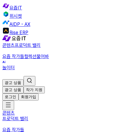
요즘IT
위시켓
AIDP - AX
Rise ERP
콘텐츠
프로덕트 밸리
요즘 작가들
컬렉션
물어봐
놀이터
광고 상품
광고 상품
작가 지원
로그인
회원가입
콘텐츠
프로덕트 밸리
요즘 작가들