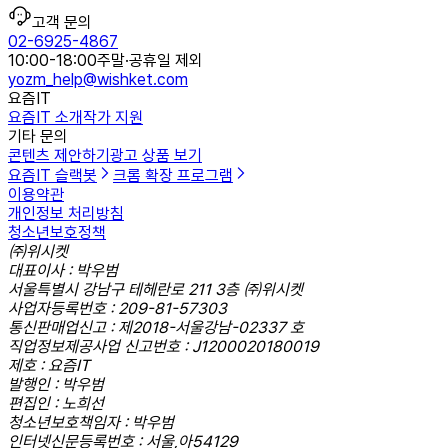
고객 문의
02-6925-4867
10:00-18:00
주말·공휴일 제외
yozm_help@wishket.com
요즘IT
요즘IT 소개
작가 지원
기타 문의
콘텐츠 제안하기
광고 상품 보기
요즘IT 슬랙봇
크롬 확장 프로그램
이용약관
개인정보 처리방침
청소년보호정책
㈜위시켓
대표이사 : 박우범
서울특별시 강남구 테헤란로 211 3층 ㈜위시켓
사업자등록번호 : 209-81-57303
통신판매업신고 : 제2018-서울강남-02337 호
직업정보제공사업 신고번호 : J1200020180019
제호 : 요즘IT
발행인 : 박우범
편집인 : 노희선
청소년보호책임자 : 박우범
인터넷신문등록번호 : 서울,아54129