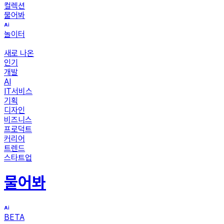
컬렉션
물어봐
놀이터
새로 나온
인기
개발
AI
IT서비스
기획
디자인
비즈니스
프로덕트
커리어
트렌드
스타트업
물어봐
BETA