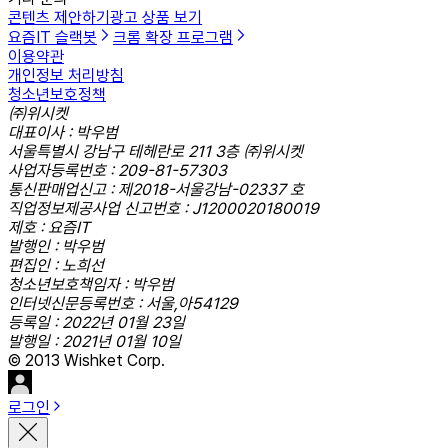
콘텐츠 제안하기
광고 상품 보기
요즘IT 슬랙봇
크롬 확장 프로그램
이용약관
개인정보 처리방침
청소년보호정책
㈜위시켓
대표이사 : 박우범
서울특별시 강남구 테헤란로 211 3층 ㈜위시켓
사업자등록번호 : 209-81-57303
통신판매업신고 : 제2018-서울강남-02337 호
직업정보제공사업 신고번호 : J1200020180019
제호 : 요즘IT
발행인 : 박우범
편집인 : 노희선
청소년보호책임자 : 박우범
인터넷신문등록번호 : 서울,아54129
등록일 : 2022년 01월 23일
발행일 : 2021년 01월 10일
© 2013 Wishket Corp.
로그인