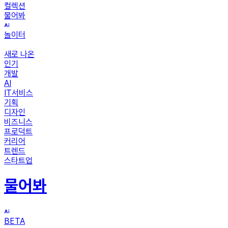
컬렉션
물어봐
놀이터
새로 나온
인기
개발
AI
IT서비스
기획
디자인
비즈니스
프로덕트
커리어
트렌드
스타트업
물어봐
BETA