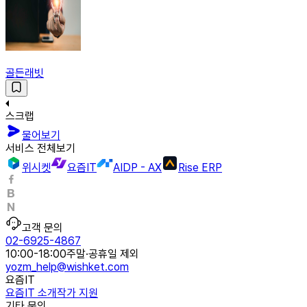
골든래빗
스크랩
물어보기
서비스 전체보기
위시켓
요즘IT
AIDP - AX
Rise ERP
고객 문의
02-6925-4867
10:00-18:00
주말·공휴일 제외
yozm_help@wishket.com
요즘IT
요즘IT 소개
작가 지원
기타 문의