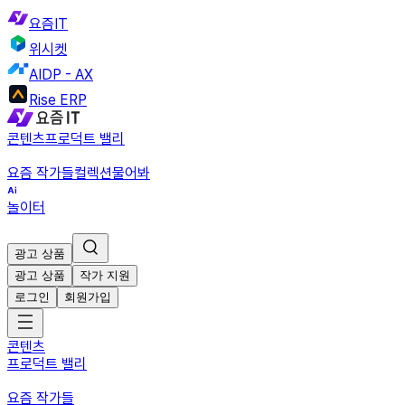
요즘IT
위시켓
AIDP - AX
Rise ERP
콘텐츠
프로덕트 밸리
요즘 작가들
컬렉션
물어봐
놀이터
광고 상품
광고 상품
작가 지원
로그인
회원가입
콘텐츠
프로덕트 밸리
요즘 작가들