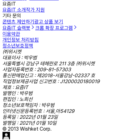
요즘IT
요즘IT 소개
작가 지원
기타 문의
콘텐츠 제안하기
광고 상품 보기
요즘IT 슬랙봇
크롬 확장 프로그램
이용약관
개인정보 처리방침
청소년보호정책
㈜위시켓
대표이사 : 박우범
서울특별시 강남구 테헤란로 211 3층 ㈜위시켓
사업자등록번호 : 209-81-57303
통신판매업신고 : 제2018-서울강남-02337 호
직업정보제공사업 신고번호 : J1200020180019
제호 : 요즘IT
발행인 : 박우범
편집인 : 노희선
청소년보호책임자 : 박우범
인터넷신문등록번호 : 서울,아54129
등록일 : 2022년 01월 23일
발행일 : 2021년 01월 10일
© 2013 Wishket Corp.