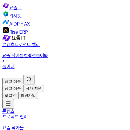
요즘IT
위시켓
AIDP - AX
Rise ERP
콘텐츠
프로덕트 밸리
요즘 작가들
컬렉션
물어봐
놀이터
광고 상품
광고 상품
작가 지원
로그인
회원가입
콘텐츠
프로덕트 밸리
요즘 작가들