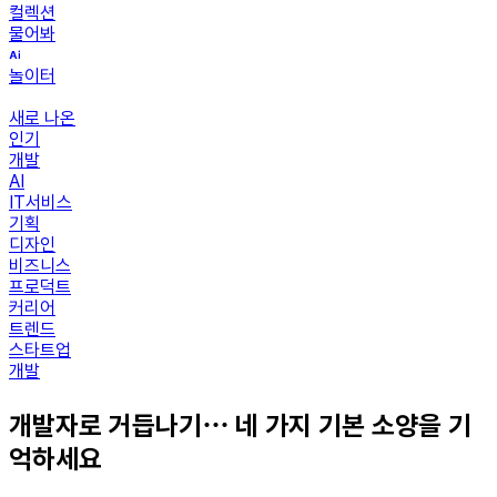
컬렉션
물어봐
놀이터
새로 나온
인기
개발
AI
IT서비스
기획
디자인
비즈니스
프로덕트
커리어
트렌드
스타트업
개발
개발자로 거듭나기⋯ 네 가지 기본 소양을 기
억하세요