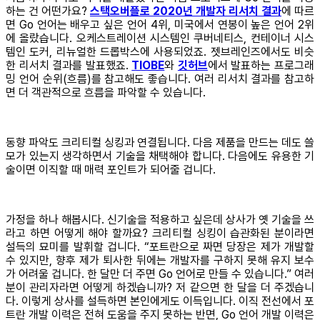
하는 건 어떤가요?
스택오버플로 2020년 개발자 리서치 결과
에 따르
면 Go 언어는 배우고 싶은 언어 4위, 미국에서 연봉이 높은 언어 2위
에 올랐습니다. 오케스트레이션 시스템인 쿠버네티스, 컨테이너 시스
템인 도커, 리뉴얼한 드롭박스에 사용되었죠. 젯브레인즈에서도 비슷
한 리서치 결과를 발표했죠.
TIOBE
와
깃허브
에서 발표하는 프로그래
밍 언어 순위(흐름)를 참고해도 좋습니다. 여러 리서치 결과를 참고하
면 더 객관적으로 흐름을 파악할 수 있습니다.
동향 파악도 크리티컬 싱킹과 연결됩니다. 다음 제품을 만드는 데도 쓸
모가 있는지 생각하면서 기술을 채택해야 합니다. 다음에도 유용한 기
술이면 이직할 때 매력 포인트가 되어줄 겁니다.
가정을 하나 해봅시다. 신기술을 적용하고 싶은데 상사가 옛 기술을 쓰
라고 하면 어떻게 해야 할까요? 크리티컬 싱킹이 습관화된 분이라면
설득의 묘미를 발휘할 겁니다. “포트란으로 짜면 당장은 제가 개발할
수 있지만, 향후 제가 퇴사한 뒤에는 개발자를 구하지 못해 유지 보수
가 어려울 겁니다. 한 달만 더 주면 Go 언어로 만들 수 있습니다.” 여러
분이 관리자라면 어떻게 하겠습니까? 저 같으면 한 달을 더 주겠습니
다. 이렇게 상사를 설득하면 본인에게도 이득입니다. 이직 전선에서 포
트란 개발 이력은 전혀 도움을 주지 못하는 반면, Go 언어 개발 이력은