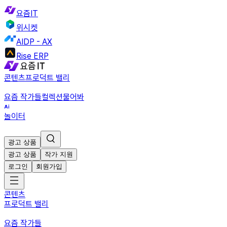
요즘IT
위시켓
AIDP - AX
Rise ERP
콘텐츠
프로덕트 밸리
요즘 작가들
컬렉션
물어봐
놀이터
광고 상품
광고 상품
작가 지원
로그인
회원가입
콘텐츠
프로덕트 밸리
요즘 작가들