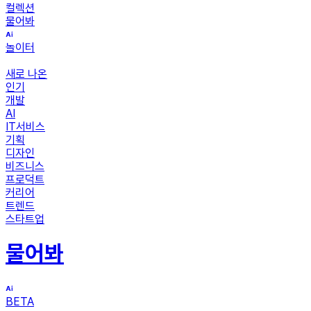
컬렉션
물어봐
놀이터
새로 나온
인기
개발
AI
IT서비스
기획
디자인
비즈니스
프로덕트
커리어
트렌드
스타트업
물어봐
BETA