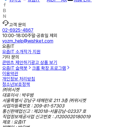
고객 문의
02-6925-4867
10:00-18:00
주말·공휴일 제외
yozm_help@wishket.com
요즘IT
요즘IT 소개
작가 지원
기타 문의
콘텐츠 제안하기
광고 상품 보기
요즘IT 슬랙봇
크롬 확장 프로그램
이용약관
개인정보 처리방침
청소년보호정책
㈜위시켓
대표이사 : 박우범
서울특별시 강남구 테헤란로 211 3층 ㈜위시켓
사업자등록번호 : 209-81-57303
통신판매업신고 : 제2018-서울강남-02337 호
직업정보제공사업 신고번호 : J1200020180019
제호 : 요즘IT