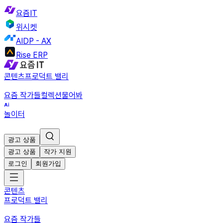
요즘IT
위시켓
AIDP - AX
Rise ERP
콘텐츠
프로덕트 밸리
요즘 작가들
컬렉션
물어봐
놀이터
광고 상품
광고 상품
작가 지원
로그인
회원가입
콘텐츠
프로덕트 밸리
요즘 작가들