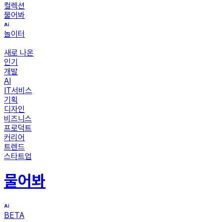
컬렉션
물어봐
놀이터
새로 나온
인기
개발
AI
IT서비스
기획
디자인
비즈니스
프로덕트
커리어
트렌드
스타트업
물어봐
BETA