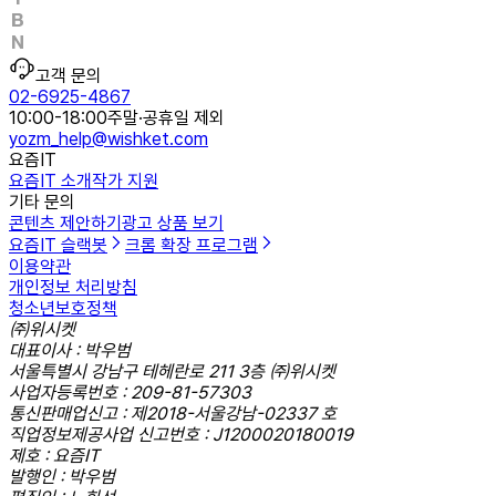
고객 문의
02-6925-4867
10:00-18:00
주말·공휴일 제외
yozm_help@wishket.com
요즘IT
요즘IT 소개
작가 지원
기타 문의
콘텐츠 제안하기
광고 상품 보기
요즘IT 슬랙봇
크롬 확장 프로그램
이용약관
개인정보 처리방침
청소년보호정책
㈜위시켓
대표이사 : 박우범
서울특별시 강남구 테헤란로 211 3층 ㈜위시켓
사업자등록번호 : 209-81-57303
통신판매업신고 : 제2018-서울강남-02337 호
직업정보제공사업 신고번호 : J1200020180019
제호 : 요즘IT
발행인 : 박우범