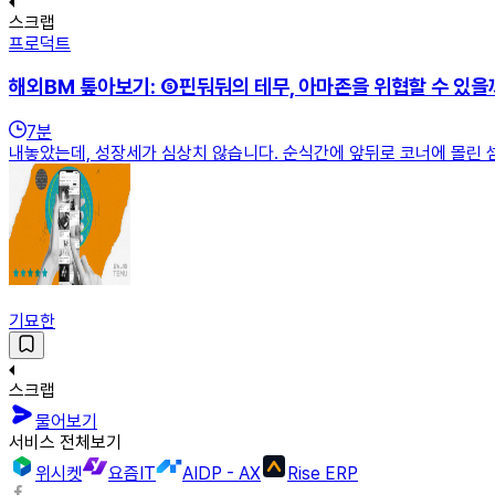
스크랩
프로덕트
해외BM 톺아보기: ⑤핀둬둬의 테무, 아마존을 위협할 수 있을
7
분
내놓았는데, 성장세가 심상치 않습니다. 순식간에 앞뒤로 코너에 몰린 셈
기묘한
스크랩
물어보기
서비스 전체보기
위시켓
요즘IT
AIDP - AX
Rise ERP