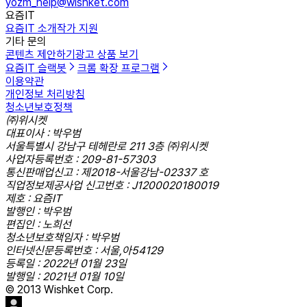
yozm_help@wishket.com
요즘IT
요즘IT 소개
작가 지원
기타 문의
콘텐츠 제안하기
광고 상품 보기
요즘IT 슬랙봇
크롬 확장 프로그램
이용약관
개인정보 처리방침
청소년보호정책
㈜위시켓
대표이사 : 박우범
서울특별시 강남구 테헤란로 211 3층 ㈜위시켓
사업자등록번호 : 209-81-57303
통신판매업신고 : 제2018-서울강남-02337 호
직업정보제공사업 신고번호 : J1200020180019
제호 : 요즘IT
발행인 : 박우범
편집인 : 노희선
청소년보호책임자 : 박우범
인터넷신문등록번호 : 서울,아54129
등록일 : 2022년 01월 23일
발행일 : 2021년 01월 10일
© 2013 Wishket Corp.