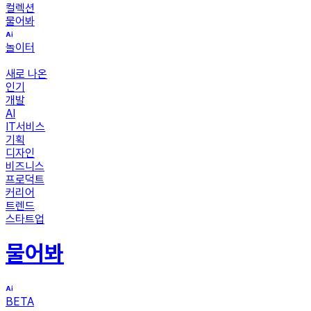
컬렉션
물어봐
놀이터
새로 나온
인기
개발
AI
IT서비스
기획
디자인
비즈니스
프로덕트
커리어
트렌드
스타트업
물어봐
BETA