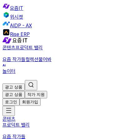
요즘IT
위시켓
AIDP - AX
Rise ERP
콘텐츠
프로덕트 밸리
요즘 작가들
컬렉션
물어봐
놀이터
광고 상품
광고 상품
작가 지원
로그인
회원가입
콘텐츠
프로덕트 밸리
요즘 작가들