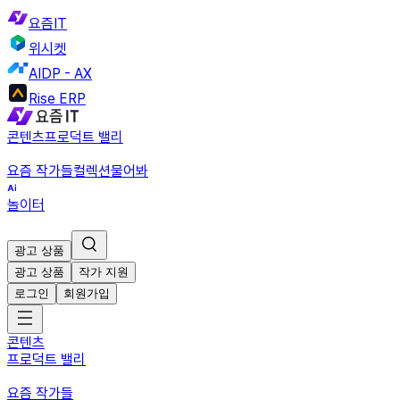
요즘IT
위시켓
AIDP - AX
Rise ERP
콘텐츠
프로덕트 밸리
요즘 작가들
컬렉션
물어봐
놀이터
광고 상품
광고 상품
작가 지원
로그인
회원가입
콘텐츠
프로덕트 밸리
요즘 작가들