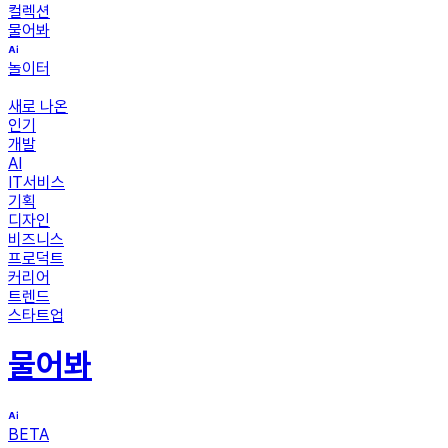
컬렉션
물어봐
놀이터
새로 나온
인기
개발
AI
IT서비스
기획
디자인
비즈니스
프로덕트
커리어
트렌드
스타트업
물어봐
BETA