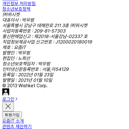
개인정보 처리방침
청소년보호정책
㈜위시켓
대표이사 : 박우범
서울특별시 강남구 테헤란로 211 3층 ㈜위시켓
사업자등록번호 : 209-81-57303
통신판매업신고 : 제2018-서울강남-02337 호
직업정보제공사업 신고번호 : J1200020180019
제호 : 요즘IT
발행인 : 박우범
편집인 : 노희선
청소년보호책임자 : 박우범
인터넷신문등록번호 : 서울,아54129
등록일 : 2022년 01월 23일
발행일 : 2021년 01월 10일
© 2013 Wishket Corp.
로그인
회원가입
요즘IT 소개
콘텐츠 제안하기