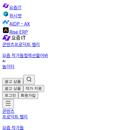
요즘IT
위시켓
AIDP - AX
Rise ERP
콘텐츠
프로덕트 밸리
요즘 작가들
컬렉션
물어봐
놀이터
광고 상품
광고 상품
작가 지원
로그인
회원가입
콘텐츠
프로덕트 밸리
요즘 작가들