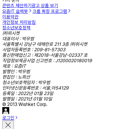
기타 문의
콘텐츠 제안하기
광고 상품 보기
요즘IT 슬랙봇
크롬 확장 프로그램
이용약관
개인정보 처리방침
청소년보호정책
㈜위시켓
대표이사 : 박우범
서울특별시 강남구 테헤란로 211 3층 ㈜위시켓
사업자등록번호 : 209-81-57303
통신판매업신고 : 제2018-서울강남-02337 호
직업정보제공사업 신고번호 : J1200020180019
제호 : 요즘IT
발행인 : 박우범
편집인 : 노희선
청소년보호책임자 : 박우범
인터넷신문등록번호 : 서울,아54129
등록일 : 2022년 01월 23일
발행일 : 2021년 01월 10일
© 2013 Wishket Corp.
로그인