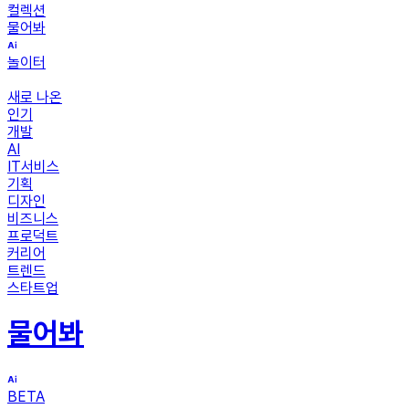
컬렉션
물어봐
놀이터
새로 나온
인기
개발
AI
IT서비스
기획
디자인
비즈니스
프로덕트
커리어
트렌드
스타트업
물어봐
BETA