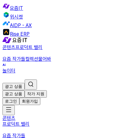
요즘IT
위시켓
AIDP - AX
Rise ERP
콘텐츠
프로덕트 밸리
요즘 작가들
컬렉션
물어봐
놀이터
광고 상품
광고 상품
작가 지원
로그인
회원가입
콘텐츠
프로덕트 밸리
요즘 작가들