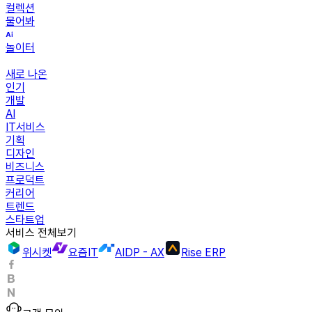
컬렉션
물어봐
놀이터
새로 나온
인기
개발
AI
IT서비스
기획
디자인
비즈니스
프로덕트
커리어
트렌드
스타트업
서비스 전체보기
위시켓
요즘IT
AIDP - AX
Rise ERP