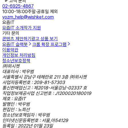
고객 문의
02-6925-4867
10:00-18:00
주말·공휴일 제외
yozm_help@wishket.com
요즘IT
요즘IT 소개
작가 지원
기타 문의
콘텐츠 제안하기
광고 상품 보기
요즘IT 슬랙봇
크롬 확장 프로그램
이용약관
개인정보 처리방침
청소년보호정책
㈜위시켓
대표이사 : 박우범
서울특별시 강남구 테헤란로 211 3층 ㈜위시켓
사업자등록번호 : 209-81-57303
통신판매업신고 : 제2018-서울강남-02337 호
직업정보제공사업 신고번호 : J1200020180019
제호 : 요즘IT
발행인 : 박우범
편집인 : 노희선
청소년보호책임자 : 박우범
인터넷신문등록번호 : 서울,아54129
등록일 : 2022년 01월 23일