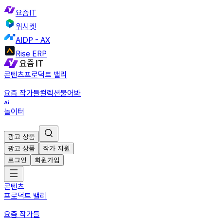
요즘IT
위시켓
AIDP - AX
Rise ERP
콘텐츠
프로덕트 밸리
요즘 작가들
컬렉션
물어봐
놀이터
광고 상품
광고 상품
작가 지원
로그인
회원가입
콘텐츠
프로덕트 밸리
요즘 작가들