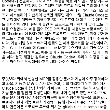
Code에게 전달해요. 그리고 코드 수정을 바로 하지 말고 항상 계획부
터 말해달라고 요청합니다. 그러면 기존 코드의 맥락을 고려해서 적절
한 대안을 여러 개 제안해줘요. 그럼 저는 그 중에서 가장 비즈니스 로
직과 히스토리에 기반하여 선택만 해주면 돼요. 그럼 Claude Code는
그 방향대로 개발을 진행해주고 저는 각 코드에 대해 검수를 해요. 코
드에 이상이 없다! 판단이 들면 팀 프로젝트 아키텍처에 맞게 코드 리
뷰를 요청합니다. 예를 들어 FSD 아키텍처를 사용하는 프로젝트면 미
리 Claude.md에 FSD 아키텍처 프롬프트를 작성해두고, 이에 근거하
여 코드 리뷰를 해달라는 식이에요. 생각보다 리뷰 퀄리티가 아주 높습
니다. 기능 개발 & 테스트까지 완료되면 이제 문서화를 할 시간이에요.
저는 Claude Code에 Confluence MCP를 연결해둬서 기술 문서를
자동으로 작성하게 해요. 예를 들어 기능 구현 중에 이슈가 있어 씨름
을 하다 결국 해결한 경우에는 Claude Code에 우리의 여정을 기술
컬럼 형식으로 작성해달라고 합니다. 아주 잘 써줘요.
무엇보다 위에서 설명한 MCP를 활용한 문서화 기능이 아주 강력하다
고 봐요. 기능 개발 중 이슈가 발생하고, 이를 해결하기 위한 과정에서
Claude Code가 항상 함께하기 때문에 모든 맥락을 이해하고 있어서
기술 문서를 훨씬 잘 작성합니다. 특히 내가 실제로 썼던 코드와 그 맥
락을 문서에 예시로 사용하기 때문에 훨씬 신빙성도 있구요. 또한 dev
브랜치와 현재 기능 브랜치의 diff를 통해 개발자 이슈를 작성할 건데,
미리 만들어둔 프로젝트 루트에 위치한 .gitlab > issue-template을