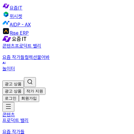
요즘IT
위시켓
AIDP - AX
Rise ERP
콘텐츠
프로덕트 밸리
요즘 작가들
컬렉션
물어봐
놀이터
광고 상품
광고 상품
작가 지원
로그인
회원가입
콘텐츠
프로덕트 밸리
요즘 작가들