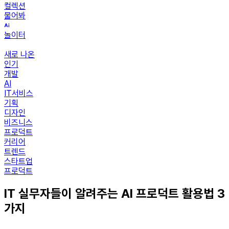
컬렉션
물어봐
놀이터
새로 나온
인기
개발
AI
IT서비스
기획
디자인
비즈니스
프로덕트
커리어
트렌드
스타트업
프로덕트
IT 실무자들이 알려주는 AI 프로덕트 활용법 3
가지