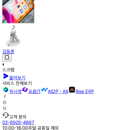
김동훈
스크랩
물어보기
서비스 전체보기
위시켓
요즘IT
AIDP - AX
Rise ERP
고객 문의
02-6925-4867
10:00-18:00
주말·공휴일 제외