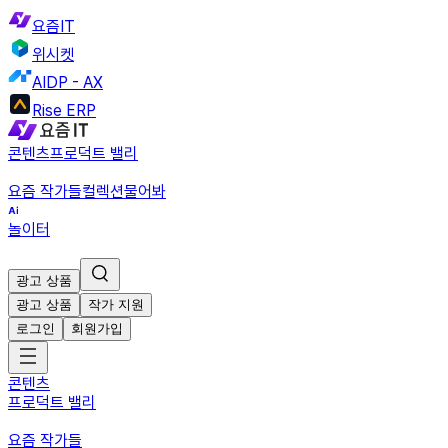
요즘IT
위시켓
AIDP - AX
Rise ERP
콘텐츠
프로덕트 밸리
요즘 작가들
컬렉션
물어봐
놀이터
광고 상품
광고 상품
작가 지원
로그인
회원가입
콘텐츠
프로덕트 밸리
요즘 작가들