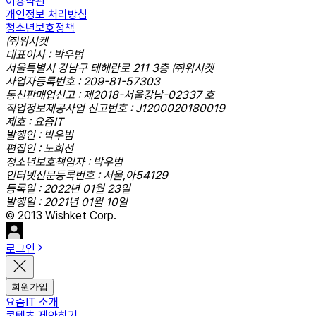
이용약관
개인정보 처리방침
청소년보호정책
㈜위시켓
대표이사 : 박우범
서울특별시 강남구 테헤란로 211 3층 ㈜위시켓
사업자등록번호 : 209-81-57303
통신판매업신고 : 제2018-서울강남-02337 호
직업정보제공사업 신고번호 : J1200020180019
제호 : 요즘IT
발행인 : 박우범
편집인 : 노희선
청소년보호책임자 : 박우범
인터넷신문등록번호 : 서울,아54129
등록일 : 2022년 01월 23일
발행일 : 2021년 01월 10일
© 2013 Wishket Corp.
로그인
회원가입
요즘IT 소개
콘텐츠 제안하기