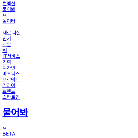
컬렉션
물어봐
놀이터
새로 나온
인기
개발
AI
IT서비스
기획
디자인
비즈니스
프로덕트
커리어
트렌드
스타트업
물어봐
BETA