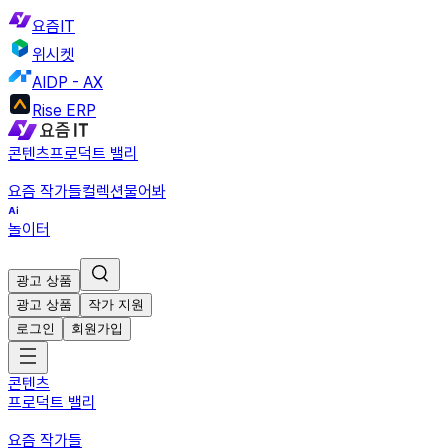
요즘IT
위시켓
AIDP - AX
Rise ERP
콘텐츠
프로덕트 밸리
요즘 작가들
컬렉션
물어봐
놀이터
광고 상품
광고 상품
작가 지원
로그인
회원가입
콘텐츠
프로덕트 밸리
요즘 작가들