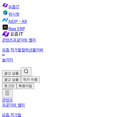
요즘IT
위시켓
AIDP - AX
Rise ERP
콘텐츠
프로덕트 밸리
요즘 작가들
컬렉션
물어봐
놀이터
광고 상품
광고 상품
작가 지원
로그인
회원가입
콘텐츠
프로덕트 밸리
요즘 작가들