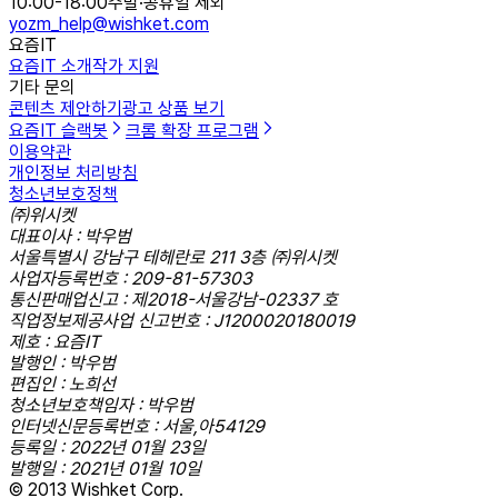
10:00-18:00
주말·공휴일 제외
yozm_help@wishket.com
요즘IT
요즘IT 소개
작가 지원
기타 문의
콘텐츠 제안하기
광고 상품 보기
요즘IT 슬랙봇
크롬 확장 프로그램
이용약관
개인정보 처리방침
청소년보호정책
㈜위시켓
대표이사 : 박우범
서울특별시 강남구 테헤란로 211 3층 ㈜위시켓
사업자등록번호 : 209-81-57303
통신판매업신고 : 제2018-서울강남-02337 호
직업정보제공사업 신고번호 : J1200020180019
제호 : 요즘IT
발행인 : 박우범
편집인 : 노희선
청소년보호책임자 : 박우범
인터넷신문등록번호 : 서울,아54129
등록일 : 2022년 01월 23일
발행일 : 2021년 01월 10일
© 2013 Wishket Corp.