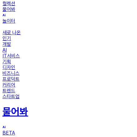
컬렉션
물어봐
놀이터
새로 나온
인기
개발
AI
IT서비스
기획
디자인
비즈니스
프로덕트
커리어
트렌드
스타트업
물어봐
BETA