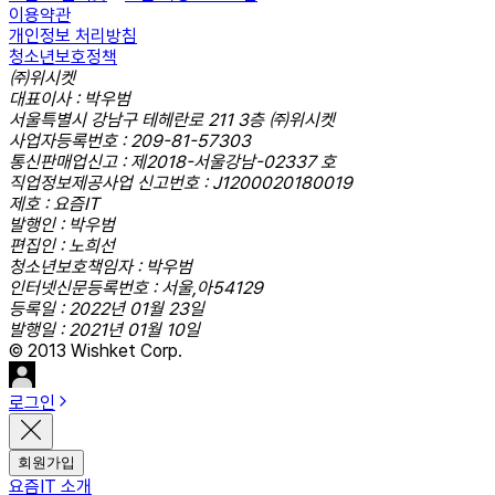
이용약관
개인정보 처리방침
청소년보호정책
㈜위시켓
대표이사 : 박우범
서울특별시 강남구 테헤란로 211 3층 ㈜위시켓
사업자등록번호 : 209-81-57303
통신판매업신고 : 제2018-서울강남-02337 호
직업정보제공사업 신고번호 : J1200020180019
제호 : 요즘IT
발행인 : 박우범
편집인 : 노희선
청소년보호책임자 : 박우범
인터넷신문등록번호 : 서울,아54129
등록일 : 2022년 01월 23일
발행일 : 2021년 01월 10일
© 2013 Wishket Corp.
로그인
회원가입
요즘IT 소개