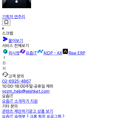
기획자 연주리
스크랩
물어보기
서비스 전체보기
위시켓
요즘IT
AIDP - AX
Rise ERP
고객 문의
02-6925-4867
10:00-18:00
주말·공휴일 제외
yozm_help@wishket.com
요즘IT
요즘IT 소개
작가 지원
기타 문의
콘텐츠 제안하기
광고 상품 보기
요즘IT 슬랙봇
크롬 확장 프로그램