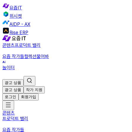
요즘IT
위시켓
AIDP - AX
Rise ERP
콘텐츠
프로덕트 밸리
요즘 작가들
컬렉션
물어봐
놀이터
광고 상품
광고 상품
작가 지원
로그인
회원가입
콘텐츠
프로덕트 밸리
요즘 작가들