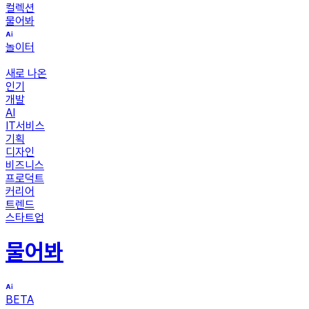
컬렉션
물어봐
놀이터
새로 나온
인기
개발
AI
IT서비스
기획
디자인
비즈니스
프로덕트
커리어
트렌드
스타트업
물어봐
BETA