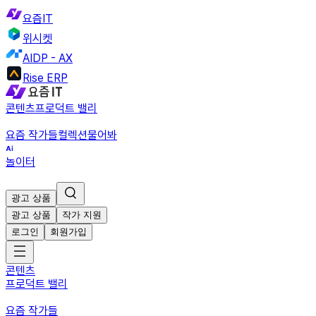
요즘IT
위시켓
AIDP - AX
Rise ERP
콘텐츠
프로덕트 밸리
요즘 작가들
컬렉션
물어봐
놀이터
광고 상품
광고 상품
작가 지원
로그인
회원가입
콘텐츠
프로덕트 밸리
요즘 작가들