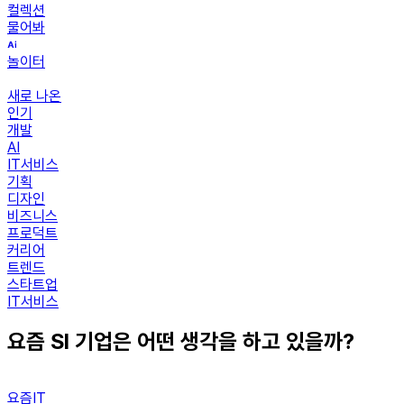
컬렉션
물어봐
놀이터
새로 나온
인기
개발
AI
IT서비스
기획
디자인
비즈니스
프로덕트
커리어
트렌드
스타트업
IT서비스
요즘 SI 기업은 어떤 생각을 하고 있을까?
요즘IT