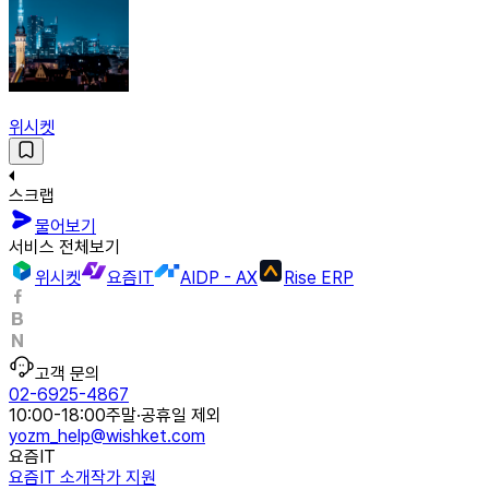
위시켓
스크랩
물어보기
서비스 전체보기
위시켓
요즘IT
AIDP - AX
Rise ERP
고객 문의
02-6925-4867
10:00-18:00
주말·공휴일 제외
yozm_help@wishket.com
요즘IT
요즘IT 소개
작가 지원