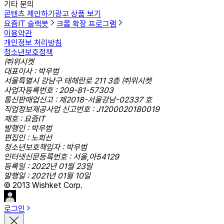
기타 문의
콘텐츠 제안하기
광고 상품 보기
요즘IT 슬랙봇
크롬 확장 프로그램
이용약관
개인정보 처리방침
청소년보호정책
㈜위시켓
대표이사 : 박우범
서울특별시 강남구 테헤란로 211 3층 ㈜위시켓
사업자등록번호 : 209-81-57303
통신판매업신고 : 제2018-서울강남-02337 호
직업정보제공사업 신고번호 : J1200020180019
제호 : 요즘IT
발행인 : 박우범
편집인 : 노희선
청소년보호책임자 : 박우범
인터넷신문등록번호 : 서울,아54129
등록일 : 2022년 01월 23일
발행일 : 2021년 01월 10일
© 2013 Wishket Corp.
로그인