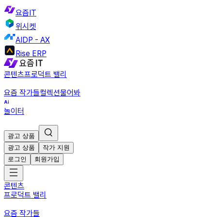
요즘IT
위시켓
AIDP - AX
Rise ERP
콘텐츠
프로덕트 밸리
요즘 작가들
컬렉션
물어봐
놀이터
광고 상품
광고 상품
작가 지원
로그인
회원가입
콘텐츠
프로덕트 밸리
요즘 작가들