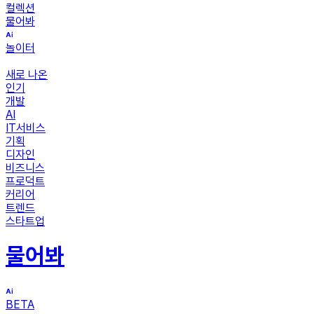
컬렉션
물어봐
놀이터
새로 나온
인기
개발
AI
IT서비스
기획
디자인
비즈니스
프로덕트
커리어
트렌드
스타트업
물어봐
BETA