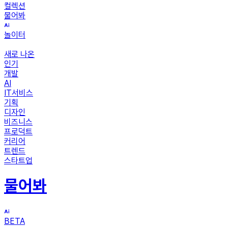
컬렉션
물어봐
놀이터
새로 나온
인기
개발
AI
IT서비스
기획
디자인
비즈니스
프로덕트
커리어
트렌드
스타트업
물어봐
BETA