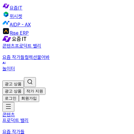
요즘IT
위시켓
AIDP - AX
Rise ERP
콘텐츠
프로덕트 밸리
요즘 작가들
컬렉션
물어봐
놀이터
광고 상품
광고 상품
작가 지원
로그인
회원가입
콘텐츠
프로덕트 밸리
요즘 작가들