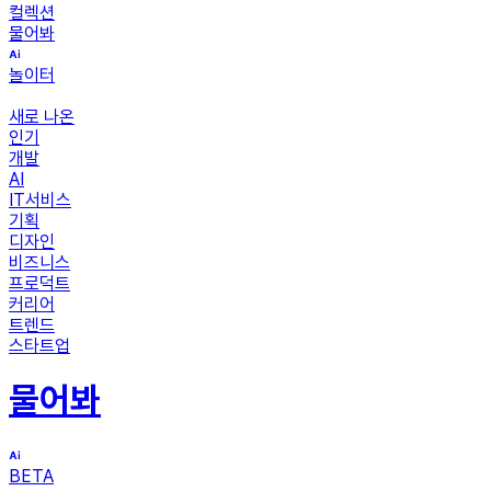
컬렉션
물어봐
놀이터
새로 나온
인기
개발
AI
IT서비스
기획
디자인
비즈니스
프로덕트
커리어
트렌드
스타트업
물어봐
BETA