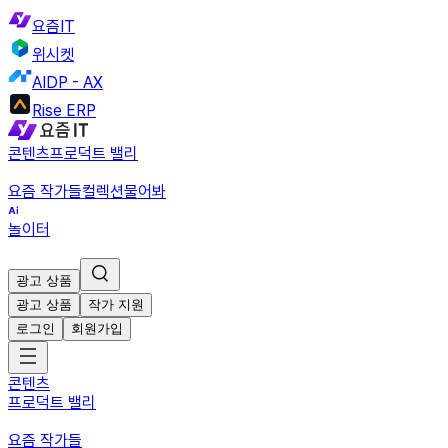
요즘IT
위시켓
AIDP - AX
Rise ERP
콘텐츠
프로덕트 밸리
요즘 작가들
컬렉션
물어봐
놀이터
광고 상품
광고 상품
작가 지원
로그인
회원가입
콘텐츠
프로덕트 밸리
요즘 작가들