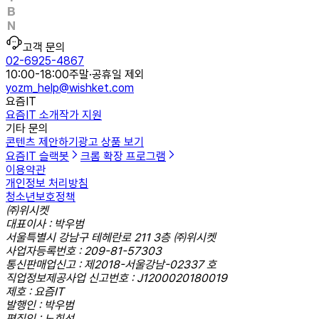
고객 문의
02-6925-4867
10:00-18:00
주말·공휴일 제외
yozm_help@wishket.com
요즘IT
요즘IT 소개
작가 지원
기타 문의
콘텐츠 제안하기
광고 상품 보기
요즘IT 슬랙봇
크롬 확장 프로그램
이용약관
개인정보 처리방침
청소년보호정책
㈜위시켓
대표이사 : 박우범
서울특별시 강남구 테헤란로 211 3층 ㈜위시켓
사업자등록번호 : 209-81-57303
통신판매업신고 : 제2018-서울강남-02337 호
직업정보제공사업 신고번호 : J1200020180019
제호 : 요즘IT
발행인 : 박우범
편집인 : 노희선