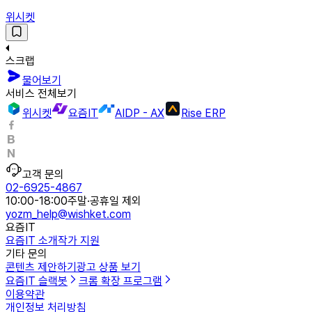
위시켓
스크랩
물어보기
서비스 전체보기
위시켓
요즘IT
AIDP - AX
Rise ERP
고객 문의
02-6925-4867
10:00-18:00
주말·공휴일 제외
yozm_help@wishket.com
요즘IT
요즘IT 소개
작가 지원
기타 문의
콘텐츠 제안하기
광고 상품 보기
요즘IT 슬랙봇
크롬 확장 프로그램
이용약관
개인정보 처리방침