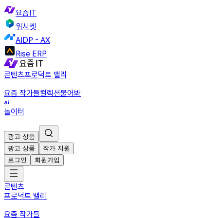
요즘IT
위시켓
AIDP - AX
Rise ERP
콘텐츠
프로덕트 밸리
요즘 작가들
컬렉션
물어봐
놀이터
광고 상품
광고 상품
작가 지원
로그인
회원가입
콘텐츠
프로덕트 밸리
요즘 작가들