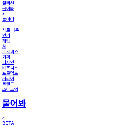
컬렉션
물어봐
놀이터
새로 나온
인기
개발
AI
IT서비스
기획
디자인
비즈니스
프로덕트
커리어
트렌드
스타트업
물어봐
BETA