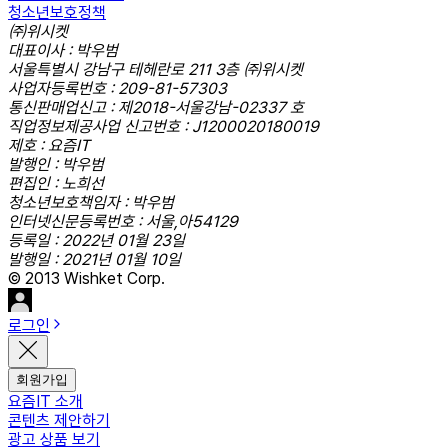
청소년보호정책
㈜위시켓
대표이사 : 박우범
서울특별시 강남구 테헤란로 211 3층 ㈜위시켓
사업자등록번호 : 209-81-57303
통신판매업신고 : 제2018-서울강남-02337 호
직업정보제공사업 신고번호 : J1200020180019
제호 : 요즘IT
발행인 : 박우범
편집인 : 노희선
청소년보호책임자 : 박우범
인터넷신문등록번호 : 서울,아54129
등록일 : 2022년 01월 23일
발행일 : 2021년 01월 10일
© 2013 Wishket Corp.
로그인
회원가입
요즘IT 소개
콘텐츠 제안하기
광고 상품 보기