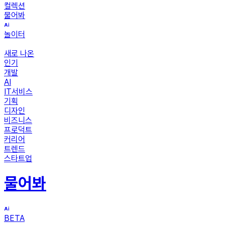
컬렉션
물어봐
놀이터
새로 나온
인기
개발
AI
IT서비스
기획
디자인
비즈니스
프로덕트
커리어
트렌드
스타트업
물어봐
BETA