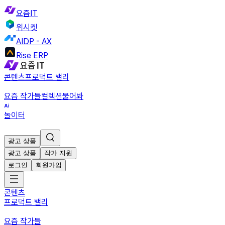
요즘IT
위시켓
AIDP - AX
Rise ERP
콘텐츠
프로덕트 밸리
요즘 작가들
컬렉션
물어봐
놀이터
광고 상품
광고 상품
작가 지원
로그인
회원가입
콘텐츠
프로덕트 밸리
요즘 작가들