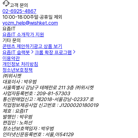
고객 문의
02-6925-4867
10:00-18:00
주말·공휴일 제외
yozm_help@wishket.com
요즘IT
요즘IT 소개
작가 지원
기타 문의
콘텐츠 제안하기
광고 상품 보기
요즘IT 슬랙봇
크롬 확장 프로그램
이용약관
개인정보 처리방침
청소년보호정책
㈜위시켓
대표이사 : 박우범
서울특별시 강남구 테헤란로 211 3층 ㈜위시켓
사업자등록번호 : 209-81-57303
통신판매업신고 : 제2018-서울강남-02337 호
직업정보제공사업 신고번호 : J1200020180019
제호 : 요즘IT
발행인 : 박우범
편집인 : 노희선
청소년보호책임자 : 박우범
인터넷신문등록번호 : 서울,아54129