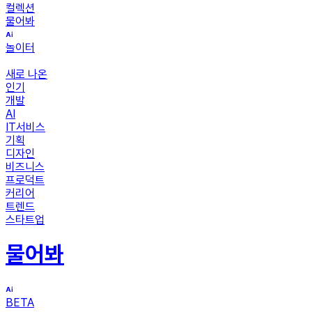
컬렉션
물어봐
놀이터
새로 나온
인기
개발
AI
IT서비스
기획
디자인
비즈니스
프로덕트
커리어
트렌드
스타트업
물어봐
BETA