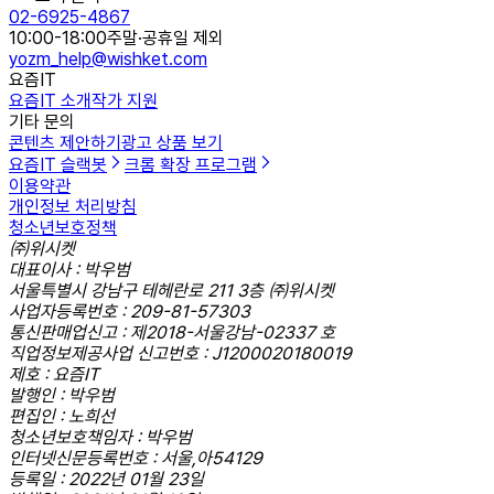
02-6925-4867
10:00-18:00
주말·공휴일 제외
yozm_help@wishket.com
요즘IT
요즘IT 소개
작가 지원
기타 문의
콘텐츠 제안하기
광고 상품 보기
요즘IT 슬랙봇
크롬 확장 프로그램
이용약관
개인정보 처리방침
청소년보호정책
㈜위시켓
대표이사 : 박우범
서울특별시 강남구 테헤란로 211 3층 ㈜위시켓
사업자등록번호 : 209-81-57303
통신판매업신고 : 제2018-서울강남-02337 호
직업정보제공사업 신고번호 : J1200020180019
제호 : 요즘IT
발행인 : 박우범
편집인 : 노희선
청소년보호책임자 : 박우범
인터넷신문등록번호 : 서울,아54129
등록일 : 2022년 01월 23일