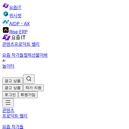
요즘IT
위시켓
AIDP - AX
Rise ERP
콘텐츠
프로덕트 밸리
요즘 작가들
컬렉션
물어봐
놀이터
광고 상품
광고 상품
작가 지원
로그인
회원가입
콘텐츠
프로덕트 밸리
요즘 작가들