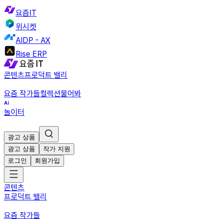
요즘IT
위시켓
AIDP - AX
Rise ERP
콘텐츠
프로덕트 밸리
요즘 작가들
컬렉션
물어봐
놀이터
광고 상품
광고 상품
작가 지원
로그인
회원가입
콘텐츠
프로덕트 밸리
요즘 작가들