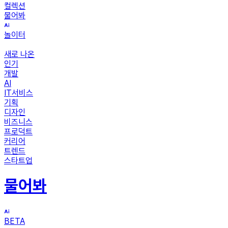
컬렉션
물어봐
놀이터
새로 나온
인기
개발
AI
IT서비스
기획
디자인
비즈니스
프로덕트
커리어
트렌드
스타트업
물어봐
BETA