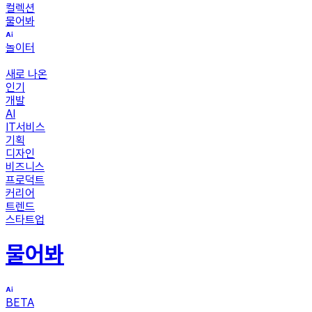
컬렉션
물어봐
놀이터
새로 나온
인기
개발
AI
IT서비스
기획
디자인
비즈니스
프로덕트
커리어
트렌드
스타트업
물어봐
BETA