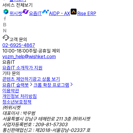
서비스 전체보기
위시켓
요즘IT
AIDP - AX
Rise ERP
고객 문의
02-6925-4867
10:00-18:00
주말·공휴일 제외
yozm_help@wishket.com
요즘IT
요즘IT 소개
작가 지원
기타 문의
콘텐츠 제안하기
광고 상품 보기
요즘IT 슬랙봇
크롬 확장 프로그램
이용약관
개인정보 처리방침
청소년보호정책
㈜위시켓
대표이사 : 박우범
서울특별시 강남구 테헤란로 211 3층 ㈜위시켓
사업자등록번호 : 209-81-57303
통신판매업신고 : 제2018-서울강남-02337 호