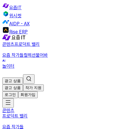
요즘IT
위시켓
AIDP - AX
Rise ERP
콘텐츠
프로덕트 밸리
요즘 작가들
컬렉션
물어봐
놀이터
광고 상품
광고 상품
작가 지원
로그인
회원가입
콘텐츠
프로덕트 밸리
요즘 작가들