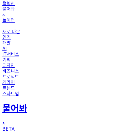
컬렉션
물어봐
놀이터
새로 나온
인기
개발
AI
IT서비스
기획
디자인
비즈니스
프로덕트
커리어
트렌드
스타트업
물어봐
BETA