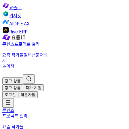
요즘IT
위시켓
AIDP - AX
Rise ERP
콘텐츠
프로덕트 밸리
요즘 작가들
컬렉션
물어봐
놀이터
광고 상품
광고 상품
작가 지원
로그인
회원가입
콘텐츠
프로덕트 밸리
요즘 작가들