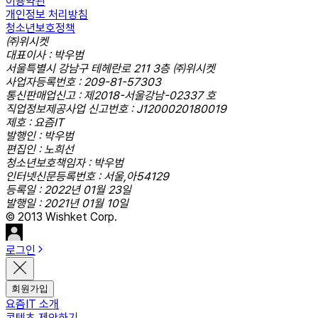
이용약관
개인정보 처리방침
청소년보호정책
㈜위시켓
대표이사 : 박우범
서울특별시 강남구 테헤란로 211 3층 ㈜위시켓
사업자등록번호 : 209-81-57303
통신판매업신고 : 제2018-서울강남-02337 호
직업정보제공사업 신고번호 : J1200020180019
제호 : 요즘IT
발행인 : 박우범
편집인 : 노희선
청소년보호책임자 : 박우범
인터넷신문등록번호 : 서울,아54129
등록일 : 2022년 01월 23일
발행일 : 2021년 01월 10일
© 2013 Wishket Corp.
로그인
회원가입
요즘IT 소개
콘텐츠 제안하기