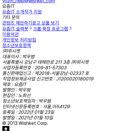
yozm_help@wishket.com
요즘IT
요즘IT 소개
작가 지원
기타 문의
콘텐츠 제안하기
광고 상품 보기
요즘IT 슬랙봇
크롬 확장 프로그램
이용약관
개인정보 처리방침
청소년보호정책
㈜위시켓
대표이사 : 박우범
서울특별시 강남구 테헤란로 211 3층 ㈜위시켓
사업자등록번호 : 209-81-57303
통신판매업신고 : 제2018-서울강남-02337 호
직업정보제공사업 신고번호 : J1200020180019
제호 : 요즘IT
발행인 : 박우범
편집인 : 노희선
청소년보호책임자 : 박우범
인터넷신문등록번호 : 서울,아54129
등록일 : 2022년 01월 23일
발행일 : 2021년 01월 10일
© 2013 Wishket Corp.