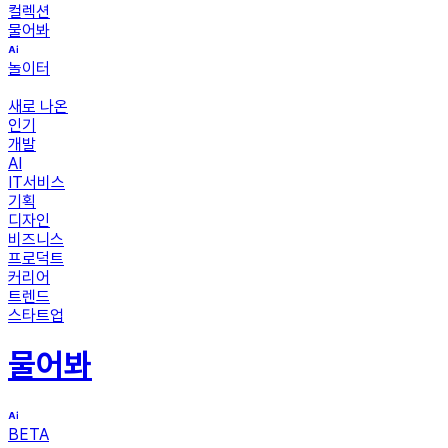
컬렉션
물어봐
놀이터
새로 나온
인기
개발
AI
IT서비스
기획
디자인
비즈니스
프로덕트
커리어
트렌드
스타트업
물어봐
BETA