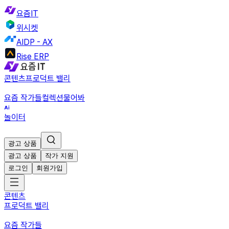
요즘IT
위시켓
AIDP - AX
Rise ERP
콘텐츠
프로덕트 밸리
요즘 작가들
컬렉션
물어봐
놀이터
광고 상품
광고 상품
작가 지원
로그인
회원가입
콘텐츠
프로덕트 밸리
요즘 작가들