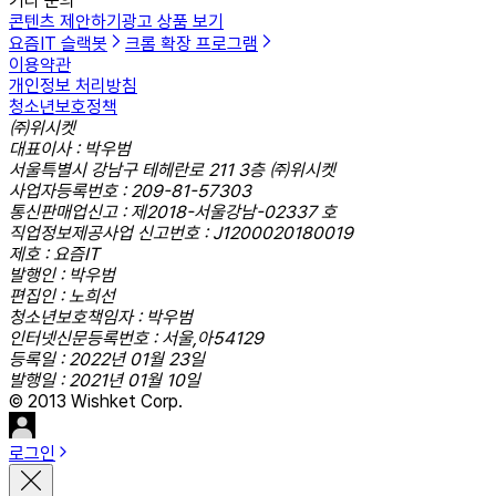
기타 문의
콘텐츠 제안하기
광고 상품 보기
요즘IT 슬랙봇
크롬 확장 프로그램
이용약관
개인정보 처리방침
청소년보호정책
㈜위시켓
대표이사 : 박우범
서울특별시 강남구 테헤란로 211 3층 ㈜위시켓
사업자등록번호 : 209-81-57303
통신판매업신고 : 제2018-서울강남-02337 호
직업정보제공사업 신고번호 : J1200020180019
제호 : 요즘IT
발행인 : 박우범
편집인 : 노희선
청소년보호책임자 : 박우범
인터넷신문등록번호 : 서울,아54129
등록일 : 2022년 01월 23일
발행일 : 2021년 01월 10일
© 2013 Wishket Corp.
로그인