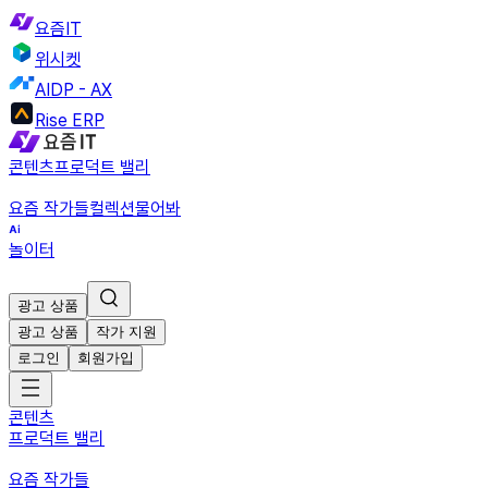
요즘IT
위시켓
AIDP - AX
Rise ERP
콘텐츠
프로덕트 밸리
요즘 작가들
컬렉션
물어봐
놀이터
광고 상품
광고 상품
작가 지원
로그인
회원가입
콘텐츠
프로덕트 밸리
요즘 작가들