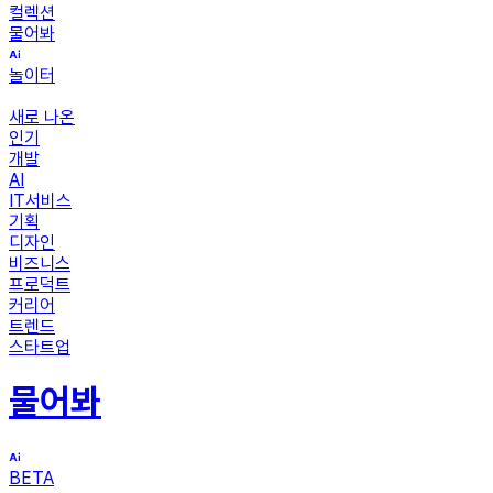
컬렉션
물어봐
놀이터
새로 나온
인기
개발
AI
IT서비스
기획
디자인
비즈니스
프로덕트
커리어
트렌드
스타트업
물어봐
BETA