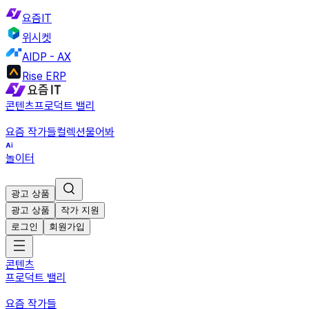
요즘IT
위시켓
AIDP - AX
Rise ERP
콘텐츠
프로덕트 밸리
요즘 작가들
컬렉션
물어봐
놀이터
광고 상품
광고 상품
작가 지원
로그인
회원가입
콘텐츠
프로덕트 밸리
요즘 작가들