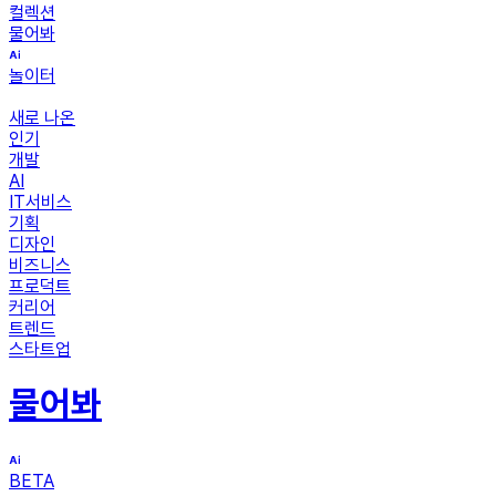
컬렉션
물어봐
놀이터
새로 나온
인기
개발
AI
IT서비스
기획
디자인
비즈니스
프로덕트
커리어
트렌드
스타트업
물어봐
BETA