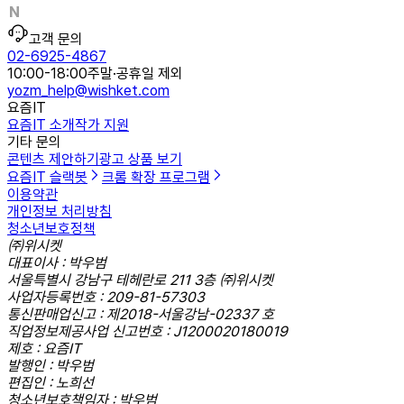
고객 문의
02-6925-4867
10:00-18:00
주말·공휴일 제외
yozm_help@wishket.com
요즘IT
요즘IT 소개
작가 지원
기타 문의
콘텐츠 제안하기
광고 상품 보기
요즘IT 슬랙봇
크롬 확장 프로그램
이용약관
개인정보 처리방침
청소년보호정책
㈜위시켓
대표이사 : 박우범
서울특별시 강남구 테헤란로 211 3층 ㈜위시켓
사업자등록번호 : 209-81-57303
통신판매업신고 : 제2018-서울강남-02337 호
직업정보제공사업 신고번호 : J1200020180019
제호 : 요즘IT
발행인 : 박우범
편집인 : 노희선
청소년보호책임자 : 박우범