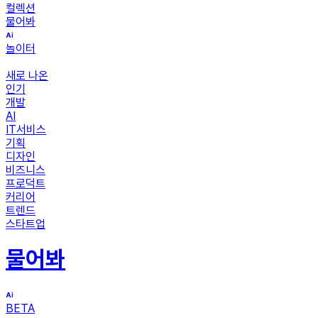
컬렉션
물어봐
놀이터
새로 나온
인기
개발
AI
IT서비스
기획
디자인
비즈니스
프로덕트
커리어
트렌드
스타트업
물어봐
BETA