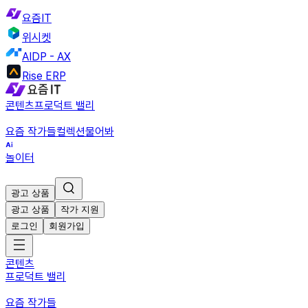
요즘IT
위시켓
AIDP - AX
Rise ERP
콘텐츠
프로덕트 밸리
요즘 작가들
컬렉션
물어봐
놀이터
광고 상품
광고 상품
작가 지원
로그인
회원가입
콘텐츠
프로덕트 밸리
요즘 작가들