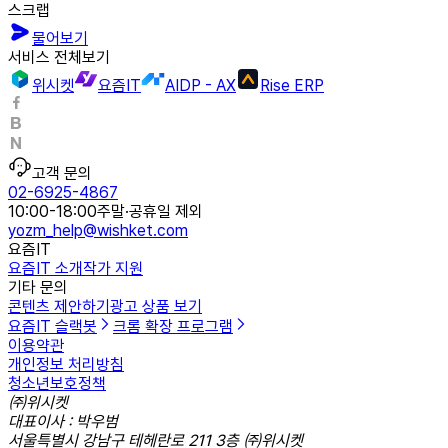
스크랩
물어보기
서비스 전체보기
위시켓
요즘IT
AIDP - AX
Rise ERP
고객 문의
02-6925-4867
10:00-18:00
주말·공휴일 제외
yozm_help@wishket.com
요즘IT
요즘IT 소개
작가 지원
기타 문의
콘텐츠 제안하기
광고 상품 보기
요즘IT 슬랙봇
크롬 확장 프로그램
이용약관
개인정보 처리방침
청소년보호정책
㈜위시켓
대표이사 : 박우범
서울특별시 강남구 테헤란로 211 3층 ㈜위시켓