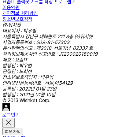
요즘IT 슬랙봇
크롬 확장 프로그램
이용약관
개인정보 처리방침
청소년보호정책
㈜위시켓
대표이사 : 박우범
서울특별시 강남구 테헤란로 211 3층 ㈜위시켓
사업자등록번호 : 209-81-57303
통신판매업신고 : 제2018-서울강남-02337 호
직업정보제공사업 신고번호 : J1200020180019
제호 : 요즘IT
발행인 : 박우범
편집인 : 노희선
청소년보호책임자 : 박우범
인터넷신문등록번호 : 서울,아54129
등록일 : 2022년 01월 23일
발행일 : 2021년 01월 10일
© 2013 Wishket Corp.
로그인
회원가입