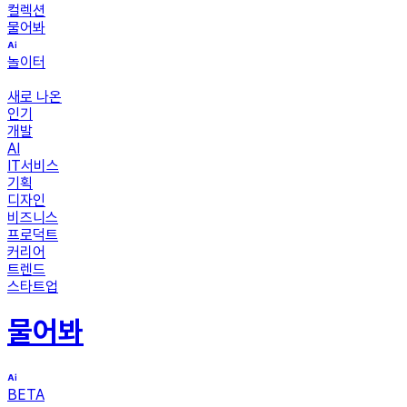
컬렉션
물어봐
놀이터
새로 나온
인기
개발
AI
IT서비스
기획
디자인
비즈니스
프로덕트
커리어
트렌드
스타트업
물어봐
BETA