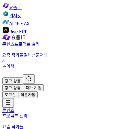
요즘IT
위시켓
AIDP - AX
Rise ERP
콘텐츠
프로덕트 밸리
요즘 작가들
컬렉션
물어봐
놀이터
광고 상품
광고 상품
작가 지원
로그인
회원가입
콘텐츠
프로덕트 밸리
요즘 작가들