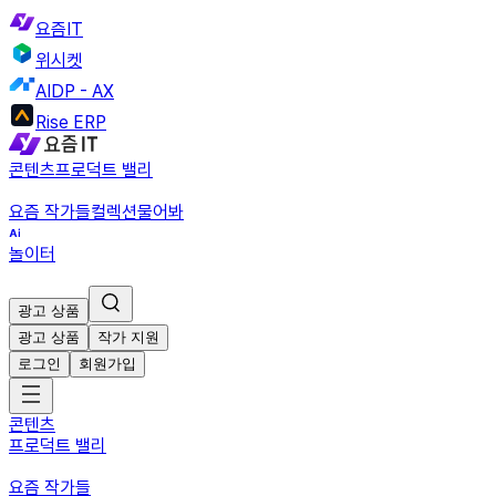
요즘IT
위시켓
AIDP - AX
Rise ERP
콘텐츠
프로덕트 밸리
요즘 작가들
컬렉션
물어봐
놀이터
광고 상품
광고 상품
작가 지원
로그인
회원가입
콘텐츠
프로덕트 밸리
요즘 작가들