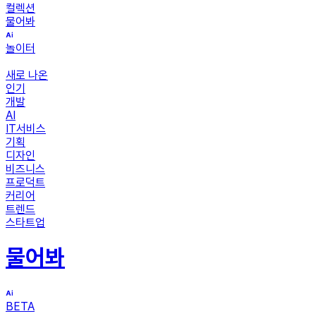
컬렉션
물어봐
놀이터
새로 나온
인기
개발
AI
IT서비스
기획
디자인
비즈니스
프로덕트
커리어
트렌드
스타트업
물어봐
BETA