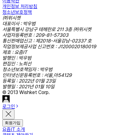
이용약관
개인정보 처리방침
청소년보호정책
㈜위시켓
대표이사 : 박우범
서울특별시 강남구 테헤란로 211 3층 ㈜위시켓
사업자등록번호 : 209-81-57303
통신판매업신고 : 제2018-서울강남-02337 호
직업정보제공사업 신고번호 : J1200020180019
제호 : 요즘IT
발행인 : 박우범
편집인 : 노희선
청소년보호책임자 : 박우범
인터넷신문등록번호 : 서울,아54129
등록일 : 2022년 01월 23일
발행일 : 2021년 01월 10일
© 2013 Wishket Corp.
로그인
회원가입
요즘IT 소개