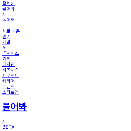
컬렉션
물어봐
놀이터
새로 나온
인기
개발
AI
IT서비스
기획
디자인
비즈니스
프로덕트
커리어
트렌드
스타트업
물어봐
BETA