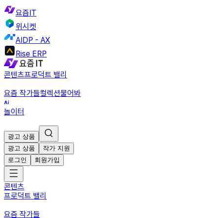
요즘IT
위시켓
AIDP - AX
Rise ERP
콘텐츠
프로덕트 밸리
요즘 작가들
컬렉션
물어봐
놀이터
광고 상품
광고 상품
작가 지원
로그인
회원가입
콘텐츠
프로덕트 밸리
요즘 작가들