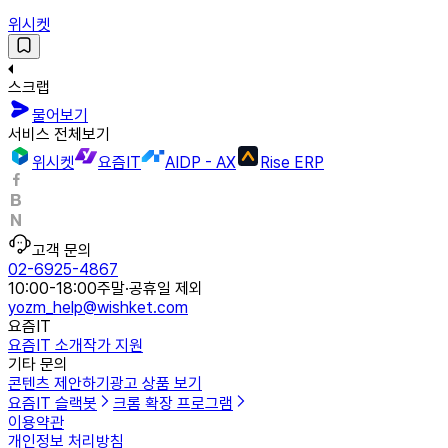
위시켓
스크랩
물어보기
서비스 전체보기
위시켓
요즘IT
AIDP - AX
Rise ERP
고객 문의
02-6925-4867
10:00-18:00
주말·공휴일 제외
yozm_help@wishket.com
요즘IT
요즘IT 소개
작가 지원
기타 문의
콘텐츠 제안하기
광고 상품 보기
요즘IT 슬랙봇
크롬 확장 프로그램
이용약관
개인정보 처리방침