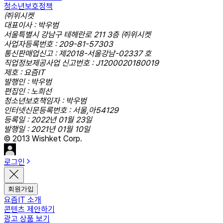
청소년보호정책
㈜위시켓
대표이사 : 박우범
서울특별시 강남구 테헤란로 211 3층 ㈜위시켓
사업자등록번호 : 209-81-57303
통신판매업신고 : 제2018-서울강남-02337 호
직업정보제공사업 신고번호 : J1200020180019
제호 : 요즘IT
발행인 : 박우범
편집인 : 노희선
청소년보호책임자 : 박우범
인터넷신문등록번호 : 서울,아54129
등록일 : 2022년 01월 23일
발행일 : 2021년 01월 10일
© 2013 Wishket Corp.
로그인
회원가입
요즘IT 소개
콘텐츠 제안하기
광고 상품 보기